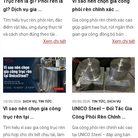
Trục rèn là gì? Phôi rèn là
Vì sao nên chọn gia công
gì? Dịch vụ gia ...
phôi rèn chính xác ...
Tìm hiểu trục rèn, phôi rèn, đặc
Gia công phôi rèn chính xác cao
điểm vật liệu, ứng dụng thực tế
giúp giảm hao hụt, rút ngắn thời
và cách chọn đúng theo tải ...
gian gia công, đồng bộ bản ...
Xem chi tiết
Xem chi tiết
10/05/2026
DỊCH VỤ
,
TIN TỨC
05/05/2026
TIN TỨC
,
DỊCH VỤ
Vì sao nên chọn gia công
UNICO Steel – Đối Tác Gia
trục rèn tại ...
Công Phôi Rèn Chính ...
Tìm hiểu vì sao gia công trục rèn
Gia công phôi rèn chính xác cao
phù hợp cho chi tiết chịu tải, làm
tại UNICO Steel – đáp ứng bản