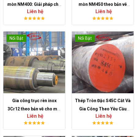
mòn NM400: Giải pháp cho
mòn NM450 theo bản vẽ
Liên hệ
Liên hệ
tấm lót, máng liệu và chi
cho chi tiết mài mòn cao
tiết chống mòn
Nổi Bật
Nổi Bật
Gia công trục rèn inox
Thép Tròn Đặc S45C Cắt Và
3Cr12 theo bản vẽ cho môi
Gia Công Theo Yêu Cầu
Liên hệ
Liên hệ
trường ăn mòn vừa
Cho Doanh Nghiệp Cơ Khí