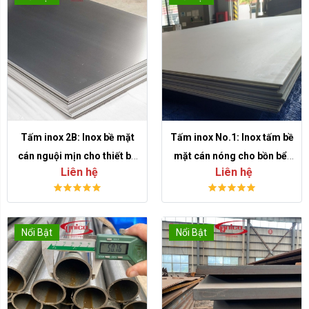
Tấm inox 2B: Inox bề mặt
Tấm inox No.1: Inox tấm bề
cán nguội mịn cho thiết bị,
mặt cán nóng cho bồn bể,
Liên hệ
Liên hệ
vỏ máy và gia công công
kết cấu và gia công công
nghiệp
nghiệp
Nổi Bật
Nổi Bật