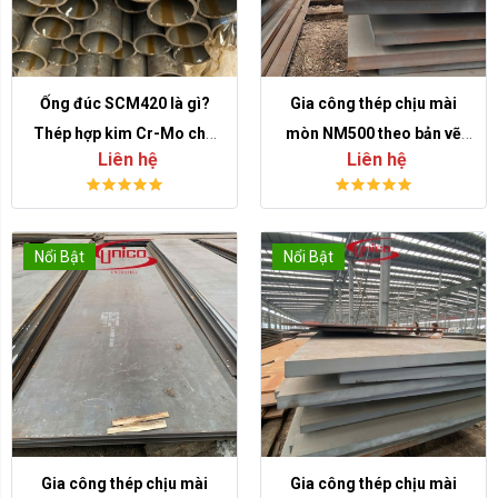
Ống đúc SCM420 là gì?
Gia công thép chịu mài
Thép hợp kim Cr-Mo cho
mòn NM500 theo bản vẽ
Liên hệ
Liên hệ
chi tiết thấm carbon và gia
cho môi trường mài mòn
công cơ khí
nặng
Nổi Bật
Nổi Bật
Gia công thép chịu mài
Gia công thép chịu mài