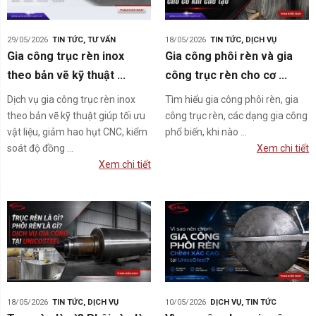
29/05/2026
TIN TỨC
,
TƯ VẤN
18/05/2026
TIN TỨC
,
DỊCH VỤ
Gia công trục rèn inox
Gia công phôi rèn và gia
theo bản vẽ kỹ thuật ...
công trục rèn cho cơ ...
Dịch vụ gia công trục rèn inox
Tìm hiểu gia công phôi rèn, gia
theo bản vẽ kỹ thuật giúp tối ưu
công trục rèn, các dạng gia công
vật liệu, giảm hao hụt CNC, kiểm
phổ biến, khi nào ...
soát độ đồng ...
Xem chi tiết
Xem chi tiết
18/05/2026
TIN TỨC
,
DỊCH VỤ
10/05/2026
DỊCH VỤ
,
TIN TỨC