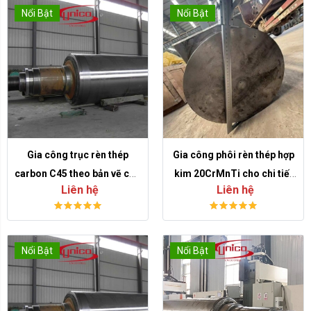
Nổi Bật
Nổi Bật
Gia công trục rèn thép
Gia công phôi rèn thép hợp
carbon C45 theo bản vẽ cho
kim 20CrMnTi cho chi tiết
Liên hệ
Liên hệ
chi tiết chịu lực
cơ khí chịu mài mòn
Nổi Bật
Nổi Bật