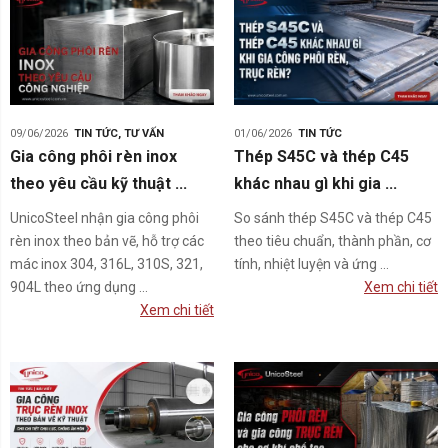
09/06/2026
TIN TỨC
,
TƯ VẤN
01/06/2026
TIN TỨC
Gia công phôi rèn inox
Thép S45C và thép C45
theo yêu cầu kỹ thuật ...
khác nhau gì khi gia ...
UnicoSteel nhận gia công phôi
So sánh thép S45C và thép C45
rèn inox theo bản vẽ, hỗ trợ các
theo tiêu chuẩn, thành phần, cơ
mác inox 304, 316L, 310S, 321,
tính, nhiệt luyện và ứng ...
904L theo ứng dụng ...
Xem chi tiết
Xem chi tiết