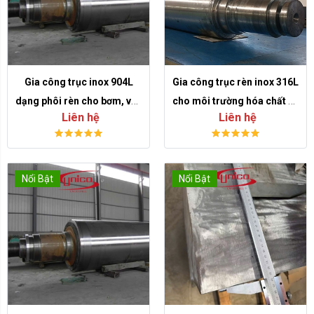
Gia công trục inox 904L
Gia công trục rèn inox 316L
dạng phôi rèn cho bơm, van
cho môi trường hóa chất và
Liên hệ
Liên hệ
và thiết bị hóa chất
ven biển
Nổi Bật
Nổi Bật