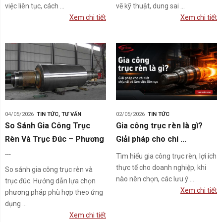
việc liên tục, cách ...
vẽ kỹ thuật, dung sai ...
Xem chi tiết
Xem chi tiết
04/05/2026
TIN TỨC
,
TƯ VẤN
02/05/2026
TIN TỨC
So Sánh Gia Công Trục
Gia công trục rèn là gì?
Rèn Và Trục Đúc – Phương
Giải pháp cho chi ...
...
Tìm hiểu gia công trục rèn, lợi ích
thực tế cho doanh nghiệp, khi
So sánh gia công trục rèn và
nào nên chọn, các lưu ý ...
trục đúc. Hướng dẫn lựa chọn
Xem chi tiết
phương pháp phù hợp theo ứng
dụng ...
Xem chi tiết