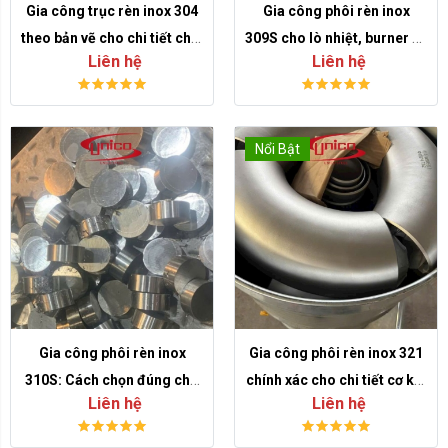
Gia công trục rèn inox 304
Gia công phôi rèn inox
theo bản vẽ cho chi tiết chịu
309S cho lò nhiệt, burner và
Liên hệ
Liên hệ
lực, chống ăn mòn
vách ngăn nhiệt
Nổi Bật
Gia công phôi rèn inox
Gia công phôi rèn inox 321
310S: Cách chọn đúng cho
chính xác cho chi tiết cơ khí
Liên hệ
Liên hệ
môi trường nhiệt cao
nhiệt cao