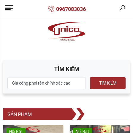
0967083036
TÌM KIẾM
TÌM KIẾM
SẢN PHẨM
Nổi Bật
Nổi Bật