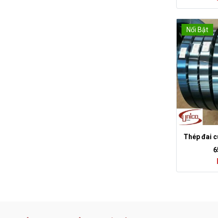
Nổi Bật
Thép đai c
6