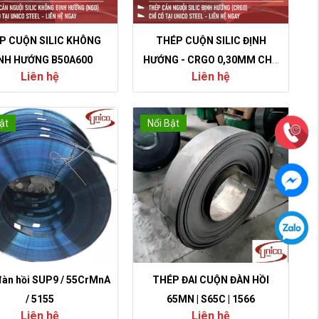
P CUỘN SILIC KHÔNG
THÉP CUỘN SILIC ĐỊNH
NH HƯỚNG B50A600
HƯỚNG - CRGO 0,30MM CHO
Liên hệ
Liên hệ
THÉP ĐIỆN MÁY BIẾN ÁP
ật
Nổi Bật
đàn hồi SUP9 / 55CrMnA
THÉP ĐAI CUỘN ĐÀN HỒI
/ 5155
65MN | S65C | 1566
Liên hệ
Liên hệ