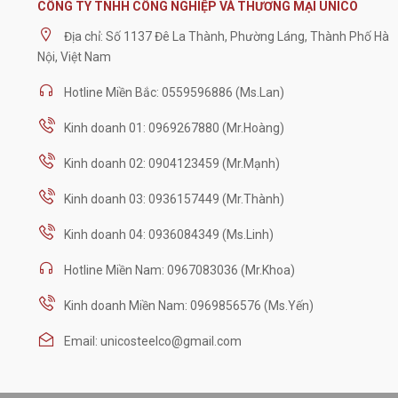
CÔNG TY TNHH CÔNG NGHIỆP VÀ THƯƠNG MẠI UNICO
Địa chỉ: Số 1137 Đê La Thành, Phường Láng, Thành Phố Hà
Nội, Việt Nam
Hotline Miền Bắc: 0559596886 (Ms.Lan)
Kinh doanh 01: 0969267880 (Mr.Hoàng)
Kinh doanh 02: 0904123459 (Mr.Mạnh)
Kinh doanh 03: 0936157449 (Mr.Thành)
Kinh doanh 04: 0936084349 (Ms.Linh)
Hotline Miền Nam: 0967083036 (Mr.Khoa)
Kinh doanh Miền Nam: 0969856576 (Ms.Yến)
Email: unicosteelco@gmail.com