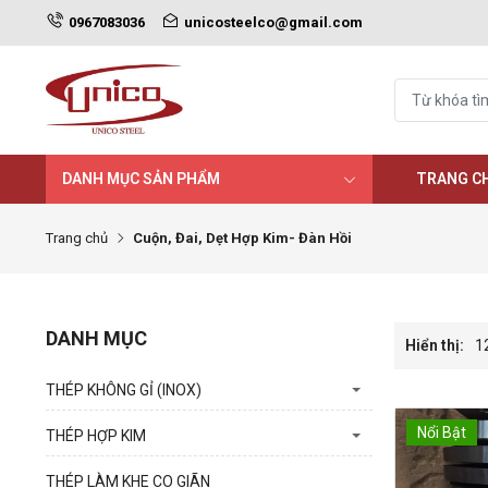
0967083036
unicosteelco@gmail.com
DANH MỤC SẢN PHẨM
TRANG C
Trang chủ
Cuộn, Đai, Dẹt Hợp Kim- Đàn Hồi
DANH MỤC
Hiển thị:
1
THÉP KHÔNG GỈ (INOX)
Nổi Bật
THÉP HỢP KIM
THÉP LÀM KHE CO GIÃN