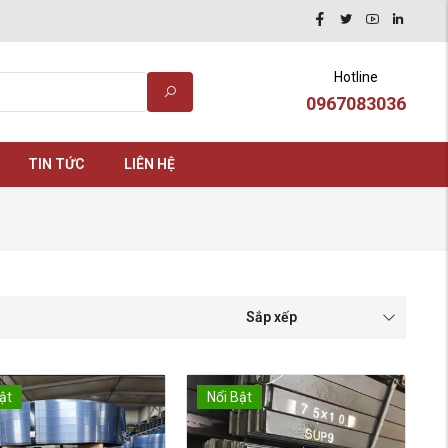
Hotline
0967083036
TIN TỨC
LIÊN HỆ
Sắp xếp
ật
Nổi Bật