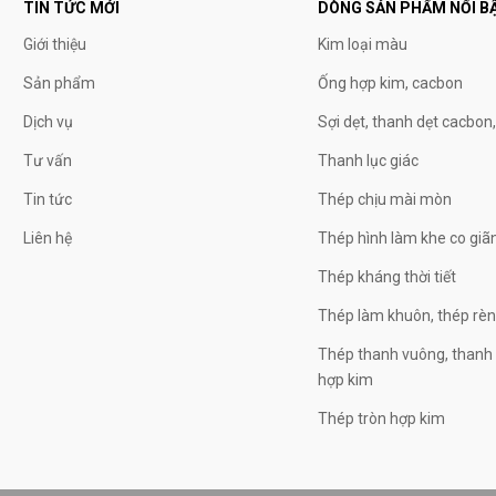
TIN TỨC MỚI
DÒNG SẢN PHẨM NỔI B
Giới thiệu
Kim loại màu
Sản phẩm
Ống hợp kim, cacbon
Dịch vụ
Sợi dẹt, thanh dẹt cacbon
Tư vấn
Thanh lục giác
Tin tức
Thép chịu mài mòn
Liên hệ
Thép hình làm khe co giã
Thép kháng thời tiết
Thép làm khuôn, thép rè
Thép thanh vuông, thanh 
hợp kim
Thép tròn hợp kim