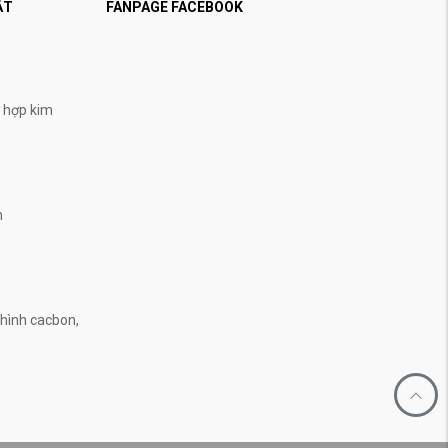
ẬT
FANPAGE FACEBOOK
, hợp kim
n
n
hình cacbon,