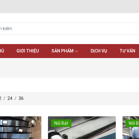
HỦ
GIỚI THIỆU
SẢN PHẨM
DỊCH VỤ
TƯ VẤN
2
/
24
/
36
Nổi Bật
Nổi B