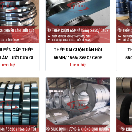
HUYÊN CẤP THÉP
THÉP ĐAI CUỘN ĐÀN HỒI
TH
LÀM LƯỠI CƯA GIÁ
65MN/ 1566/ S65C/ C60E
55C
Liên hệ
Liên hệ
TỐT