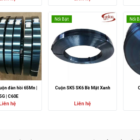
Nổi Bật
Nổi B
uộn đàn hồi 65Mn |
Cuộn SK5 SK6 Bề Mặt Xanh
C
5G | C60E
Liên hệ
Liên hệ