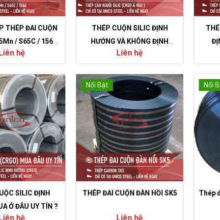
P THÉP ĐAI CUỘN
THÉP CUỘN SILIC ĐỊNH
THÉ
5Mn / S65C / 1566
HƯỚNG VÀ KHÔNG ĐỊNH
ĐỊ
Liên hệ
Liên hệ
GIÁ TỐT
HƯỚNG ĐIỂM KHÁC NHAU ?
Nổi Bật
Nổi B
UỘC SILIC ĐỊNH
THÉP ĐAI CUỘN ĐÀN HỒI SK5
Thép 
A Ở ĐÂU UY TÍN ?
Liên hệ
Liên hệ