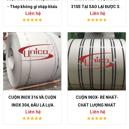
- Thép không gỉ nhập khẩu
310S TẠI SAO LẠI ĐƯỢC SỬ
Liên hệ
Liên hệ
DỤNG NHIỀU TỚI VẬY?
CUỘN INOX 316 VÀ CUỘN
CUỘN INOX- RẺ NHẤT-
INOX 304, ĐÂU LÀ LỰA
CHẤT LƯỢNG NHẤT
Liên hệ
Liên hệ
CHỌN TỐI ƯU NHẤT