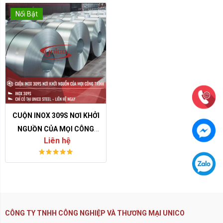
Nổi Bật
CUỘN INOX 309S NƠI KHỞI
NGUỒN CỦA MỌI CÔNG
Liên hệ
TRÌNH
CÔNG TY TNHH CÔNG NGHIỆP VÀ THƯƠNG MẠI UNICO