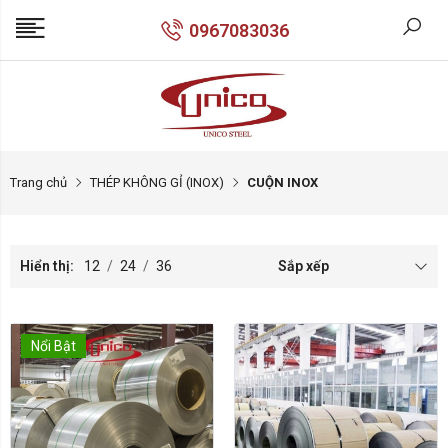
0967083036
Trang chủ
THÉP KHÔNG GỈ (INOX)
CUỘN INOX
Hiển thị:
12
/
24
/
36
Sắp xếp
Nổi Bật