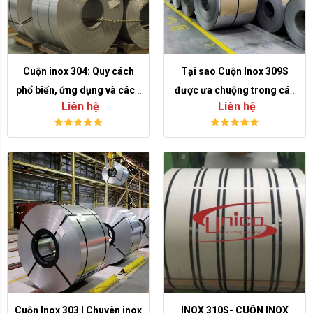
Cuộn inox 304: Quy cách
Tại sao Cuộn Inox 309S
phổ biến, ứng dụng và cách
được ưa chuộng trong các
Liên hệ
Liên hệ
chọn đúng cho sản xuất
lò công nghiệp và hệ thống
nhiệt?
Cuộn Inox 303 l Chuyên inox
INOX 310S- CUỘN INOX