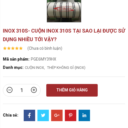
INOX 310S- CUỘN INOX 310S TẠI SAO LẠI ĐƯỢC SỬ
DỤNG NHIỀU TỚI VẬY?
(Chưa có bình luận)
Mã sản phẩm:
PGE6MY39HX
Danh mục:
CUỘN INOX
,
THÉP KHÔNG GỈ (INOX)
THÊM GIỎ HÀNG
Chia sẻ: