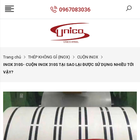
0967083036
Trang chủ
THÉP KHÔNG GỈ (INOX)
CUỘN INOX
INOX 310S- CUỘN INOX 310S TẠI SAO LẠI ĐƯỢC SỬ DỤNG NHIỀU TỚI
VẬY?