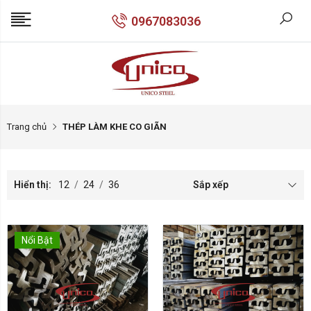
0967083036
Trang chủ
THÉP LÀM KHE CO GIÃN
Hiển thị:
12
/
24
/
36
Sắp xếp
Nổi Bật