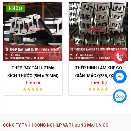
Nổi Bật
THÉP RAY TÀU U71Mn
THÉP HÌNH LÀM KHE CO
KÍCH THƯỚC (9M x 70MM)
GIÃN: MÁC Q235, Q345B
Liên hệ
Liên hệ
CÔNG TY TNHH CÔNG NGHIỆP VÀ THƯƠNG MẠI UNICO