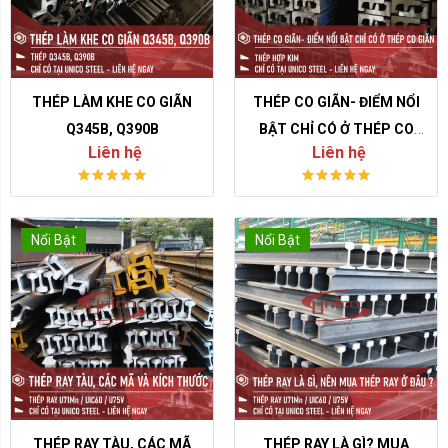
THÉP LÀM KHE CO GIÃN
THÉP CO GIÃN- ĐIỂM NỔI
Q345B, Q390B
BẬT CHỈ CÓ Ở THÉP CO
Liên hệ
Liên hệ
GIÃN
Nổi Bật
Nổi Bật
THÉP RAY TÀU, CÁC MÃ
THÉP RAY LÀ GÌ? MUA