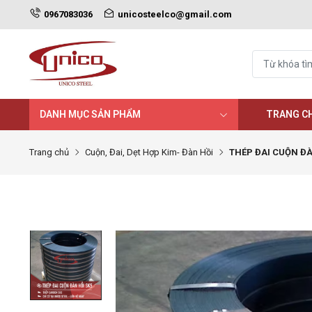
0967083036
unicosteelco@gmail.com
DANH MỤC SẢN PHẨM
TRANG C
Trang chủ
Cuộn, Đai, Dẹt Hợp Kim- Đàn Hồi
THÉP ĐAI CUỘN ĐÀ