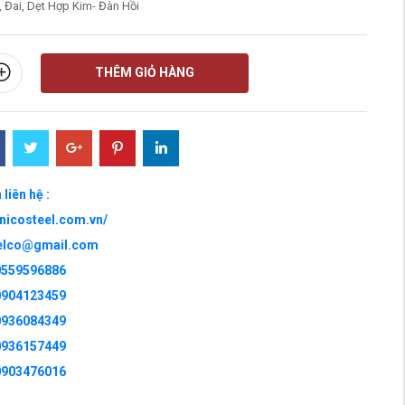
 Đai, Dẹt Hợp Kim- Đàn Hồi
THÊM GIỎ HÀNG
 liên hệ :
unicosteel.com.vn/
eelco@gmail.com
 0559596886
 0904123459
 0936084349
 0936157449
 0903476016