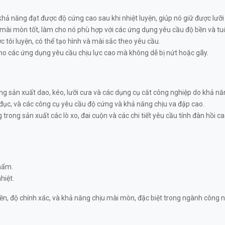
 năng đạt được độ cứng cao sau khi nhiệt luyện, giúp nó giữ được lưỡi 
ài mòn tốt, làm cho nó phù hợp với các ứng dụng yêu cầu độ bền và tuổ
tôi luyện, có thể tạo hình và mài sắc theo yêu cầu.
ho các ứng dụng yêu cầu chịu lực cao mà không dễ bị nứt hoặc gãy.
sản xuất dao, kéo, lưỡi cưa và các dụng cụ cắt công nghiệp do khả năng
đục, và các công cụ yêu cầu độ cứng và khả năng chịu va đập cao.
ong sản xuất các lò xo, đai cuộn và các chi tiết yêu cầu tính đàn hồi ca
phẩm.
hiệt.
 độ chính xác, và khả năng chịu mài mòn, đặc biệt trong ngành công ngh