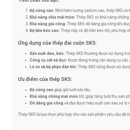
Độ cứng cao:
Nhờ hàm lượng carbon cao, thép SK5 có khả
Khả năng chịu mài mòn:
Thép SK5 có khả năng chống m
Khả năng gia công:
Thép SK5 dễ dàng gia công khi được 
Độ bền kéo cao:
Thép này có độ bền kéo tốt, phù hợp c
Ứng dụng của thép đai cuộn SK5:
Sản xuất dao, kéo:
Thép SK5 thường được sử dụng trong 
Công cụ cắt và đục:
Được dùng trong các dụng cụ cắt, 
Lò xo và bộ phận đàn hồi:
Thép SK5 cũng được sử dụng tr
Ưu điểm của thép SK5:
Độ cứng cao
giúp giữ lưỡi sắc lâu.
Khả năng chống mài mòn
tốt, giúp tăng tuổi thọ sản 
Dễ dàng gia công
và đạt được hiệu suất cao sau xử lý n
Thép SK5 là lựa chọn phù hợp cho các sản phẩm yêu cầu độ bền,