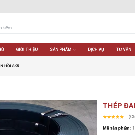
HỦ
GIỚI THIỆU
SẢN PHẨM
DỊCH VỤ
TƯ VẤN
N HỒI SK5
THÉP ĐA
(Ch
Mã sản phẩm:
1