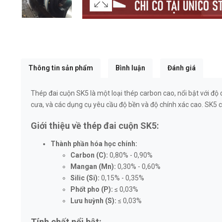
Thông tin sản phẩm
Bình luận
Đánh giá
Thép đai cuộn SK5 là một loại thép carbon cao, nổi bật với đ
cưa, và các dụng cụ yêu cầu độ bền và độ chính xác cao. SK5 c
Giới thiệu về thép đai cuộn SK5:
Thành phần hóa học chính:
Carbon (C):
0,80% - 0,90%
Mangan (Mn):
0,30% - 0,60%
Silic (Si):
0,15% - 0,35%
Phốt pho (P):
≤ 0,03%
Lưu huỳnh (S):
≤ 0,03%
Tính chất nổi bật: