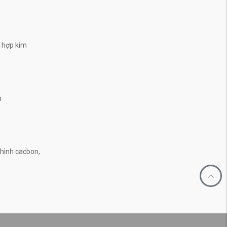
, hợp kim
n
n
hình cacbon,