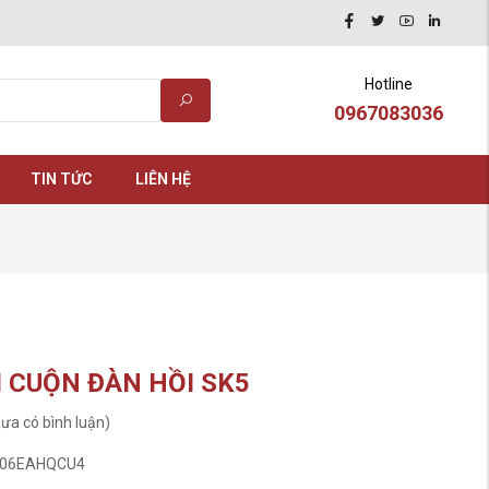
Hotline
0967083036
TIN TỨC
LIÊN HỆ
I CUỘN ĐÀN HỒI SK5
ưa có bình luận)
06EAHQCU4