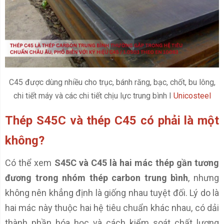
C45 được dùng nhiều cho trục, bánh răng, bạc, chốt, bu lông,
chi tiết máy và các chi tiết chịu lực trung bình I
Unicosteel
Thép S45C và thép C45 có phải là một
không?
Có thể xem
S45C và C45 là hai mác thép gần tương
đương trong nhóm thép carbon trung bình
, nhưng
không nên khẳng định là giống nhau tuyệt đối. Lý do là
hai mác này thuộc hai hệ tiêu chuẩn khác nhau, có dải
thành phần hóa học và cách kiểm soát chất lượng