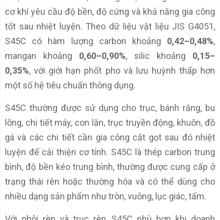
cơ khí yêu cầu độ bền, độ cứng và khả năng gia công
tốt sau nhiệt luyện. Theo dữ liệu vật liệu JIS G4051,
S45C có hàm lượng carbon khoảng
0,42–0,48%
,
mangan khoảng
0,60–0,90%
, silic khoảng
0,15–
0,35%
, với giới hạn phốt pho và lưu huỳnh thấp hơn
một số hệ tiêu chuẩn thông dụng.
S45C thường được sử dụng cho trục, bánh răng, bu
lông, chi tiết máy, con lăn, trục truyền động, khuôn, đồ
gá và các chi tiết cần gia công cắt gọt sau đó nhiệt
luyện để cải thiện cơ tính. S45C là thép carbon trung
bình, độ bền kéo trung bình, thường được cung cấp ở
trạng thái rèn hoặc thường hóa và có thể dùng cho
nhiều dạng sản phẩm như tròn, vuông, lục giác, tấm.
Với phôi rèn và trục rèn, S45C phù hợp khi doanh