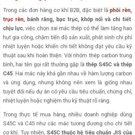
Trong các đơn hàng cơ khí B2B, đặc biệt là
phôi rèn
,
trục rèn
, bánh răng, bạc trục, khớp nối và chi tiết
chịu lực
, việc chọn sai mác thép có thể làm tăng hao
hụt gia công, chậm tiến độ sản xuất, phát sinh chi phí
nhiệt luyện hoặc khiến chi tiết không đạt yêu cầu kỹ
thuật sau khi hoàn thiện. Với nhóm thép carbon trung
bình, hai tên gọi rất thường gặp là
thép S45C và thép
C45
. Hai mác này khá gần nhau về hàm lượng carbon
và ứng dụng, nhưng không nên xem là giống nhau
tuyệt đối nếu dự án có yêu cầu tiêu chuẩn, chứng chỉ,
nhiệt luyện hoặc nghiệm thu kỹ thuật rõ ràng.
Trong thực tế mua hàng, nhiều doanh nghiệp dùng
S45C và C45 như các mác tương đương cho chi tiết
cơ khí. Tuy nhiên,
S45C thuộc hệ tiêu chuẩn JIS của