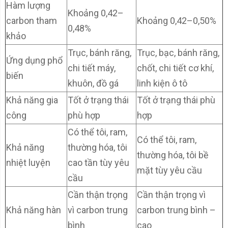
Hàm lượng
Khoảng 0,42–
carbon tham
Khoảng 0,42–0,50%
0,48%
khảo
Trục, bánh răng,
Trục, bạc, bánh răng,
Ứng dụng phổ
chi tiết máy,
chốt, chi tiết cơ khí,
biến
khuôn, đồ gá
linh kiện ô tô
Khả năng gia
Tốt ở trạng thái
Tốt ở trạng thái phù
công
phù hợp
hợp
Có thể tôi, ram,
Có thể tôi, ram,
Khả năng
thường hóa, tôi
thường hóa, tôi bề
nhiệt luyện
cao tần tùy yêu
mặt tùy yêu cầu
cầu
Cần thận trọng
Cần thận trọng vì
Khả năng hàn
vì carbon trung
carbon trung bình –
bình
cao