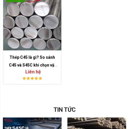
Thép C45 là gì? So sánh
C45 và S45C khi chọn vật
Liên hệ
liệu cơ khí
TIN TỨC