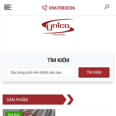
0967083036
TÌM KIẾM
TÌM KIẾM
SẢN PHẨM
Nổi Bật