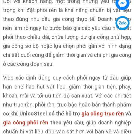
Đối với khách hàng, một trong những yếu tố quan
trọng khi đặt phôi rèn là khả năng chuẩn bị vật liệu
theo đúng nhu cầu gia công thực tế. Doanh nghiệp
nên làm rõ ngay từ bước báo giá các yêu cầu như cắt
phôi theo chiều dài, chừa lượng dư gia công phù hợp,
gia công sơ bộ hoặc lựa chọn phôi gần với hình dạng
chi tiết cuối cùng để giảm thời gian và chi phí gia công
ở các công đoạn sau.
Việc xác định đúng quy cách phôi ngay từ đầu giúp
hạn chế hao hụt vật liệu, giảm thời gian tiện, phay,
khoan, mài và tối ưu tiến độ sản xuất. Với các chi tiết
như trục rèn, phôi rèn, trục bậc hoặc bán thành phẩm
cơ khí,
UnicoSteel có thể hỗ trợ
gia công trục rèn
và
gia công phôi rèn
theo yêu cầu
, giúp doanh nghiệp
chuẩn bị vật liệu đầu vào sát hơn với bản vẽ và điều