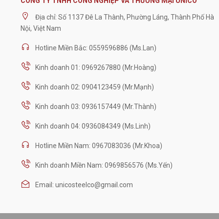
CÔNG TY TNHH CÔNG NGHIỆP VÀ THƯƠNG MẠI UNICO
Địa chỉ: Số 1137 Đê La Thành, Phường Láng, Thành Phố Hà
Nội, Việt Nam
Hotline Miền Bắc: 0559596886 (Ms.Lan)
Kinh doanh 01: 0969267880 (Mr.Hoàng)
Kinh doanh 02: 0904123459 (Mr.Mạnh)
Kinh doanh 03: 0936157449 (Mr.Thành)
Kinh doanh 04: 0936084349 (Ms.Linh)
Hotline Miền Nam: 0967083036 (Mr.Khoa)
Kinh doanh Miền Nam: 0969856576 (Ms.Yến)
Email: unicosteelco@gmail.com