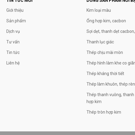
TIN TỨC MỚI
DÒNG SẢN PHẨM NỔI B
Giới thiệu
Kim loại màu
Sản phẩm
Ống hợp kim, cacbon
Dịch vụ
Sợi dẹt, thanh dẹt cacbon
Tư vấn
Thanh lục giác
Tin tức
Thép chịu mài mòn
Liên hệ
Thép hình làm khe co giã
Thép kháng thời tiết
Thép làm khuôn, thép rè
Thép thanh vuông, thanh 
hợp kim
Thép tròn hợp kim