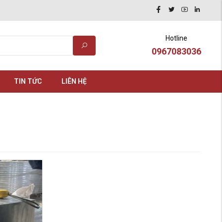
Hotline
0967083036
TIN TỨC
LIÊN HỆ