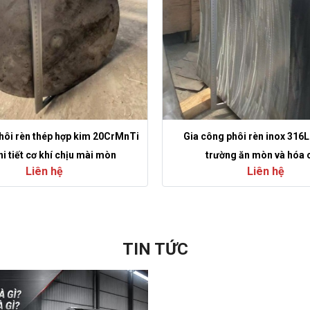
hôi rèn thép hợp kim 20CrMnTi
Gia công phôi rèn inox 316
i tiết cơ khí chịu mài mòn
trường ăn mòn và hóa 
Liên hệ
Liên hệ
TIN TỨC