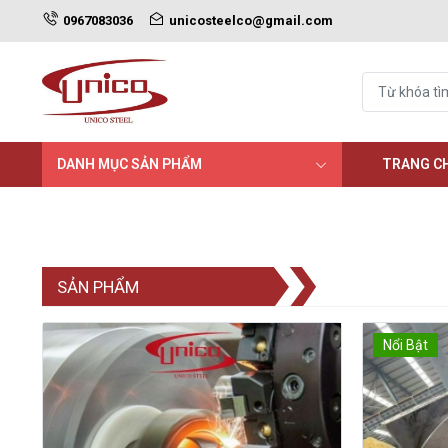
0967083036
unicosteelco@gmail.com
DANH MỤC SẢN PHẨM
TRANG C
SẢN PHẨM
Nổi Bật