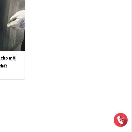
L cho môi
chất