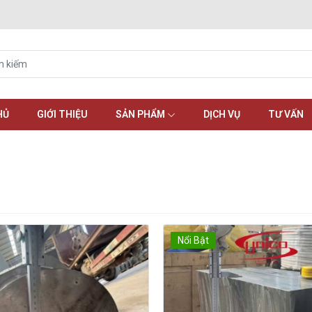
HỦ
GIỚI THIỆU
SẢN PHẨM
DỊCH VỤ
TƯ VẤN
Nổi Bật