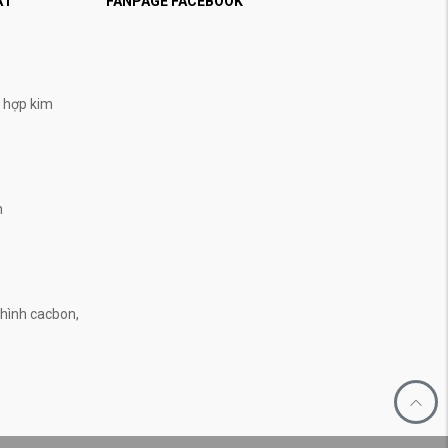
ẬT
FANPAGE FACEBOOK
, hợp kim
n
n
hình cacbon,