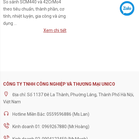
So sánh SCM440 và 42CrMo4
theo tiêu chuẩn, thành phần, cơ
tính, nhiệt luyện, gia công và ứng
dụng ...
Xem chi tiết
CÔNG TY TNHH CÔNG NGHIỆP VÀ THƯƠNG MẠI UNICO
Địa chỉ: Số 1137 Đê La Thành, Phường Láng, Thành Phố Hà Nội,
Việt Nam
Hotline Miền Bắc: 0559596886 (Ms.Lan)
Kinh doanh 01: 0969267880 (Mr.Hoàng)
Kinh doanh 02: 0904123459 (Mr.Mạnh)