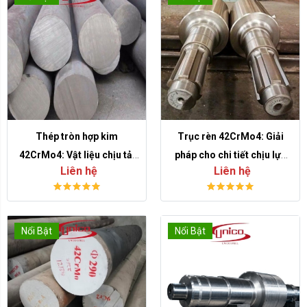
Thép tròn hợp kim
Trục rèn 42CrMo4: Giải
42CrMo4: Vật liệu chịu tải
pháp cho chi tiết chịu lực
Liên hệ
Liên hệ
cao cho trục, chốt và chi
cao trong cơ khí công
tiết máy
nghiệp
Nổi Bật
Nổi Bật