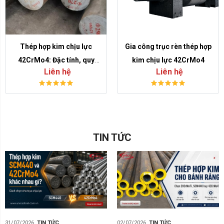
Thép hợp kim chịu lực
Gia công trục rèn thép hợp
42CrMo4: Đặc tính, quy
kim chịu lực 42CrMo4
Liên hệ
Liên hệ
cách và ứng dụng trong cơ
khí chế tạo
TIN TỨC
31/07/2026
TIN TỨC
02/07/2026
TIN TỨC