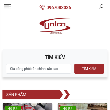
0967083036
TÌM KIẾM
TÌM KIẾM
SẢN PHẨM
Nổi Bật
Nổi Bật