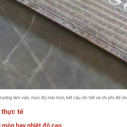
ường làm việc, mức độ mài mòn, kết cấu chi tiết và chi phí để ch
 thực tế
i mòn hay nhiệt độ cao