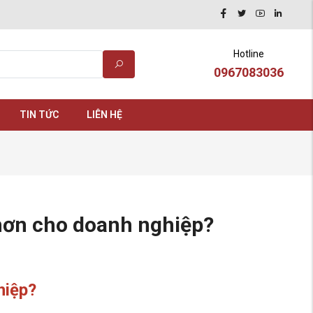
Hotline
0967083036
TIN TỨC
LIÊN HỆ
 hơn cho doanh nghiệp?
hiệp?