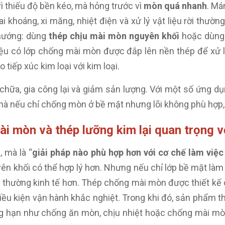
vì thiếu độ bền kéo, mà hỏng trước vì
mòn quá nhanh
. Má
i khoáng, xi măng, nhiệt điện và xử lý vật liệu rời thường
 hướng: dùng
thép chịu mài mòn nguyên khối
hoặc dùn
iệu có lớp chống mài mòn được đắp lên nền thép để xử 
 tiếp xúc kim loại với kim loại.
 chữa, gia công lại và giảm sản lượng. Với một số ứng dụ
í mà nếu chỉ chống mòn ở bề mặt nhưng lõi không phù hợp, 
mài mòn và thép lưỡng kim lại quan trọng 
, mà là “
giải pháp nào phù hợp hơn với cơ chế làm việc 
ên khối có thể hợp lý hơn. Nhưng nếu chỉ lớp bề mặt làm 
 lớp thường kinh tế hơn. Thép chống mài mòn được thiết k
ều kiện vận hành khắc nghiệt. Trong khi đó, sản phẩm t
g hạn như chống ăn mòn, chịu nhiệt hoặc chống mài mòn,