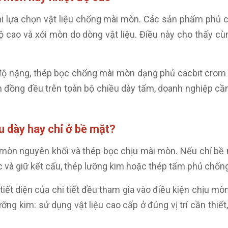
khi lựa chọn vật liệu chống mài mòn. Các sản phẩm ph
ộ cao và xói mòn do dòng vật liệu. Điều này cho thấy cù
 nặng, thép bọc chống mài mòn dạng phủ cacbit crom th
tính đồng đều trên toàn bộ chiều dày tấm, doanh nghiệp
u dày hay chỉ ở bề mặt?
i mòn nguyên khối và thép bọc chịu mài mòn. Nếu chỉ bề m
ực và giữ kết cấu, thép lưỡng kim hoặc thép tấm phủ chốn
ết diện của chi tiết đều tham gia vào điều kiện chịu mòn,
ưỡng kim: sử dụng vật liệu cao cấp ở đúng vị trí cần thiết