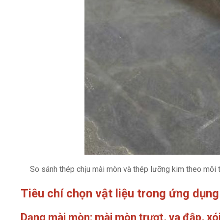
So sánh thép chịu mài mòn và thép lưỡng kim theo môi tr
Tiêu chí chọn vật liệu trong ứng dụng
Dạng mài mòn: mài mòn trượt, va đập, xó