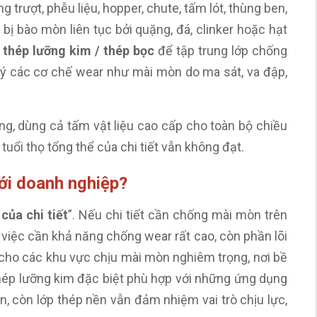
ng trượt, phễu liệu, hopper, chute, tấm lót, thùng ben,
 bị bào mòn liên tục bởi quặng, đá, clinker hoặc hạt
g
thép lưỡng kim / thép bọc
để tập trung lớp chống
lý các cơ chế wear như mài mòn do ma sát, va đập,
ng, dùng cả tấm vật liệu cao cấp cho toàn bộ chiều
tuổi thọ tổng thể của chi tiết vẫn không đạt.
với doanh nghiệp?
của chi tiết
”. Nếu chi tiết cần chống mài mòn trên
việc cần khả năng chống wear rất cao, còn phần lõi
ế cho các khu vực chịu mài mòn nghiêm trọng, nơi bề
hép lưỡng kim đặc biệt phù hợp với những ứng dụng
 còn lớp thép nền vẫn đảm nhiệm vai trò chịu lực,