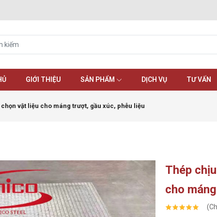
HỦ
GIỚI THIỆU
SẢN PHẨM
DỊCH VỤ
TƯ VẤN
chọn vật liệu cho máng trượt, gầu xúc, phễu liệu
Thép chịu
cho máng 
(Ch