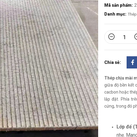
Mã sản phẩm:
2
Danh mục:
Thép
Chia sẻ:
Thép chịu mài 
giữa độ bền kết
cacbon hoặc thép 
lắp đặt. Phía tr
cứng, trong đó p
Lớp đế (
nhẹ. Mang