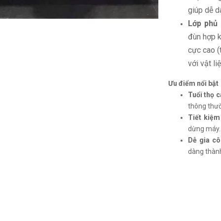
giúp dễ d
Lớp phủ 
đùn hợp k
cực cao (
với vật liệ
Ưu điểm nổi bật
Tuổi thọ c
thông thư
Tiết kiệm 
dừng máy.
Dễ gia cô
dàng thàn