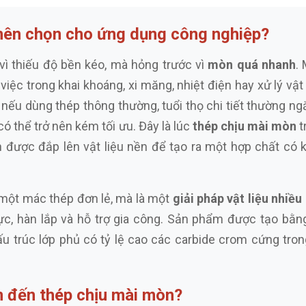
 nên chọn cho ứng dụng công nghiệp?
 vì thiếu độ bền kéo, mà hỏng trước vì
mòn quá nhanh
.
iệc trong khai khoáng, xi măng, nhiệt điện hay xử lý vật 
đó, nếu dùng thép thông thường, tuổi thọ chi tiết thường
có thể trở nên kém tối ưu. Đây là lúc
thép chịu mài mòn
t
n được đắp lên vật liệu nền để tạo ra một hợp chất có
 một mác thép đơn lẻ, mà là một
giải pháp vật liệu nhiều
ực, hàn lắp và hỗ trợ gia công. Sản phẩm được tạo bằn
u trúc lớp phủ có tỷ lệ cao các carbide crom cứng tron
m đến thép chịu mài mòn?