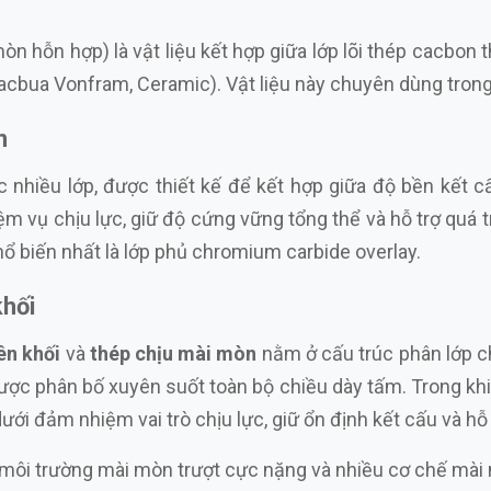
òn hỗn hợp) là vật liệu kết hợp giữa lớp lõi thép cacbon
bua Vonfram, Ceramic). Vật liệu này chuyên dùng trong 
n
oặc nhiều lớp, được thiết kế để kết hợp giữa độ bền kế
 vụ chịu lực, giữ độ cứng vững tổng thể và hỗ trợ quá tr
ổ biến nhất là lớp phủ chromium carbide overlay.
khối
ên khối
và
thép chịu mài mòn
nằm ở cấu trúc phân lớp c
ợc phân bố xuyên suốt toàn bộ chiều dày tấm. Trong khi
ới đảm nhiệm vai trò chịu lực, giữ ổn định kết cấu và hỗ t
môi trường mài mòn trượt cực nặng và nhiều cơ chế mài m