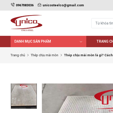
0967083036
unicosteelco@gmail.com
DANH MỤC SẢN PHẨM
TRANG C
Trang chủ
Thép chịu mài mòn
Thép chịu mài mòn là gì? Cách 