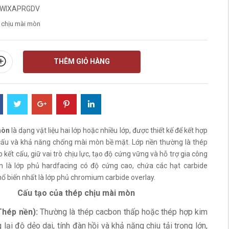
WIXAPRGDV
 chịu mài mòn
THÊM GIỎ HÀNG
mòn
là dạng vật liệu hai lớp hoặc nhiều lớp, được thiết kế để kết hợp
 cấu và khả năng chống mài mòn bề mặt. Lớp nền thường là thép
kết cấu, giữ vai trò chịu lực, tạo độ cứng vững và hỗ trợ gia công
ên là lớp phủ hardfacing có độ cứng cao, chứa các hạt carbide
hổ biến nhất là lớp phủ chromium carbide overlay.
Cấu tạo của thép chịu mài mòn
Thép nền):
Thường là thép cacbon thấp hoặc thép hợp kim
 lại độ dẻo dai, tính đàn hồi và khả năng chịu tải trọng lớn,