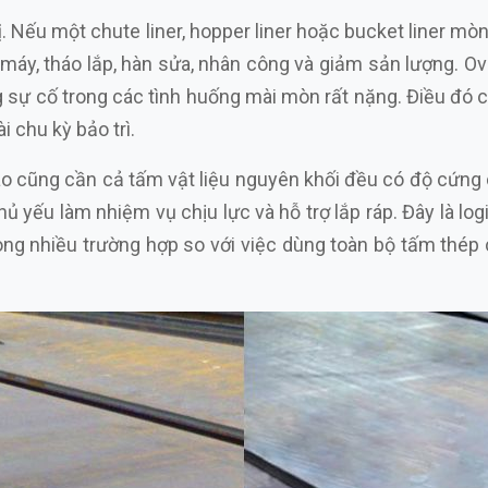
ị
. Nếu một chute liner, hopper liner hoặc bucket liner m
 máy, tháo lắp, hàn sửa, nhân công và giảm sản lượng. Ov
 sự cố trong các tình huống mài mòn rất nặng. Điều đó c
 chu kỳ bảo trì.
nào cũng cần cả tấm vật liệu nguyên khối đều có độ cứng
 yếu làm nhiệm vụ chịu lực và hỗ trợ lắp ráp. Đây là l
rong nhiều trường hợp so với việc dùng toàn bộ tấm thé