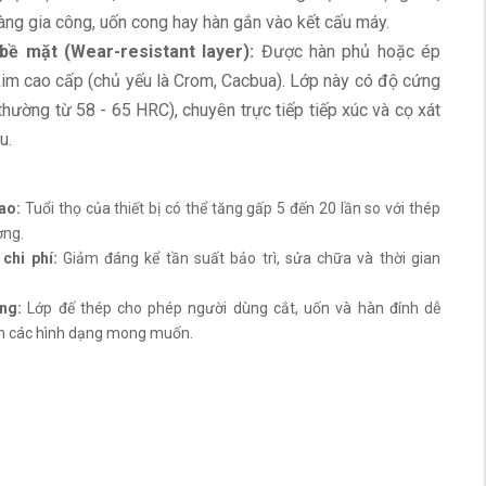
àng gia công, uốn cong hay hàn gắn vào kết cấu máy.
bề mặt (Wear-resistant layer):
Được hàn phủ hoặc ép
im cao cấp (chủ yếu là Crom, Cacbua). Lớp này có độ cứng
thường từ 58 - 65 HRC), chuyên trực tiếp tiếp xúc và cọ xát
u.
ao:
Tuổi thọ của thiết bị có thể tăng gấp 5 đến 20 lần so với thép
ờng.
chi phí:
Giảm đáng kể tần suất bảo trì, sửa chữa và thời gian
ng:
Lớp đế thép cho phép người dùng cắt, uốn và hàn đính dễ
h các hình dạng mong muốn.