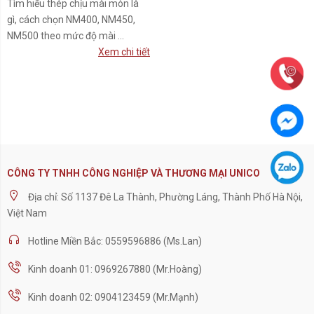
Tìm hiểu thép chịu mài mòn là
gì, cách chọn NM400, NM450,
NM500 theo mức độ mài ...
Xem chi tiết
CÔNG TY TNHH CÔNG NGHIỆP VÀ THƯƠNG MẠI UNICO
Địa chỉ: Số 1137 Đê La Thành, Phường Láng, Thành Phố Hà Nội,
Việt Nam
Hotline Miền Bắc: 0559596886 (Ms.Lan)
Kinh doanh 01: 0969267880 (Mr.Hoàng)
Kinh doanh 02: 0904123459 (Mr.Mạnh)