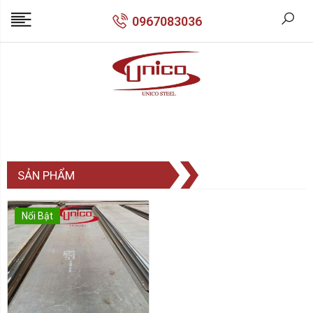
0967083036
SẢN PHẨM
Nổi Bật