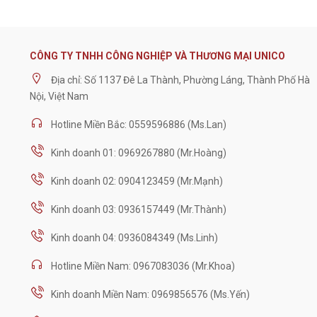
CÔNG TY TNHH CÔNG NGHIỆP VÀ THƯƠNG MẠI UNICO
Địa chỉ: Số 1137 Đê La Thành, Phường Láng, Thành Phố Hà
Nội, Việt Nam
Hotline Miền Bắc: 0559596886 (Ms.Lan)
Kinh doanh 01: 0969267880 (Mr.Hoàng)
Kinh doanh 02: 0904123459 (Mr.Mạnh)
Kinh doanh 03: 0936157449 (Mr.Thành)
Kinh doanh 04: 0936084349 (Ms.Linh)
Hotline Miền Nam: 0967083036 (Mr.Khoa)
Kinh doanh Miền Nam: 0969856576 (Ms.Yến)