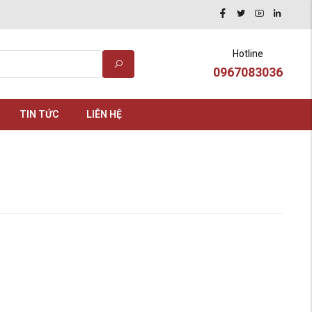
Hotline
0967083036
TIN TỨC
LIÊN HỆ