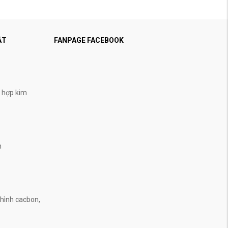
ẬT
FANPAGE FACEBOOK
, hợp kim
n
n
hình cacbon,