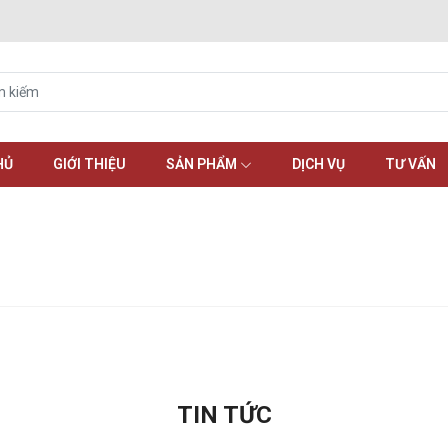
HỦ
GIỚI THIỆU
SẢN PHẨM
DỊCH VỤ
TƯ VẤN
TIN TỨC