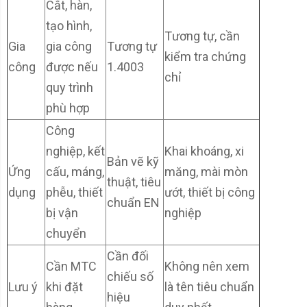
Cắt, hàn,
tạo hình,
Tương tự, cần
Gia
gia công
Tương tự
kiểm tra chứng
công
được nếu
1.4003
chỉ
quy trình
phù hợp
Công
nghiệp, kết
Khai khoáng, xi
Bản vẽ kỹ
Ứng
cấu, máng,
măng, mài mòn
thuật, tiêu
dụng
phễu, thiết
ướt, thiết bị công
chuẩn EN
bị vận
nghiệp
chuyển
Cần đối
Cần MTC
Không nên xem
chiếu số
Lưu ý
khi đặt
là tên tiêu chuẩn
hiệu