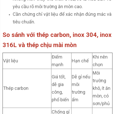
yêu cầu rõ môi trường ăn mòn cao.
Cần chứng chỉ vật liệu để xác nhận đúng mác và
tiêu chuẩn.
So sánh với thép carbon, inox 304, inox
316L và thép chịu mài mòn
Điểm
Khi nên
Vật liệu
Hạn chế
mạnh
chọn
Môi
Giá tốt,
Dễ gỉ nếu
trường
dễ gia
môi
Thép carbon
khô, ít ăn
công,
trường
mòn, có
phổ biến
ẩm
sơn/phủ
Chống gỉ