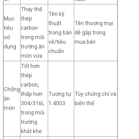
Thay thế
Tên kỹ
Mục
thép
thuật
Tên thương mại
tiêu
carbon
trong bản
dễ gặp trong
sử
trong môi
vẽ/tiêu
mua bán
dụng
trường ăn
chuẩn
mòn vừa
Tốt hơn
thép
carbon,
Chống
thấp hơn
Tương tự
Tùy chứng chỉ và
ăn
304/316L
1.4003
biến thể
mòn
trong môi
trường
khắt khe