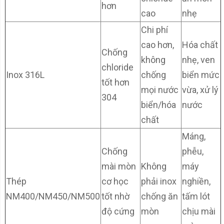
hơn
cao
nhẹ
Chi phí
cao hơn,
Hóa chất
Chống
không
nhẹ, ven
chloride
Inox 316L
chống
biển mức
tốt hơn
mọi nước
vừa, xử lý
304
biển/hóa
nước
chất
Máng,
Chống
phễu,
mài mòn
Không
máy
Thép
cơ học
phải inox
nghiền,
NM400/NM450/NM500
tốt nhờ
chống ăn
tấm lót
độ cứng
mòn
chịu mài