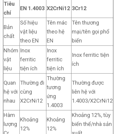
Tiêu
EN 1.4003
X2CrNi12
3Cr12
chí
Số hiệu
Tên mác
Tên thương
Bản
vật liệu
theo hệ
mại/tên gọi phổ
chất
theo EN
EN
biến
Nhóm
Inox
Inox
Inox ferritic tiện
vật
ferritic
ferritic
ích
liệu
tiện ích
tiện ích
Thường
Quan
Thường đi
Thường được
tương
hệ với
cùng
liên hệ với
ứng
nhau
X2CrNi12
1.4003/X2CrNi12
1.4003
Hàm
Khoảng 12%, tùy
Khoảng
Khoảng
lượng
biến thể/nhà sản
12%
12%
Cr
xuất