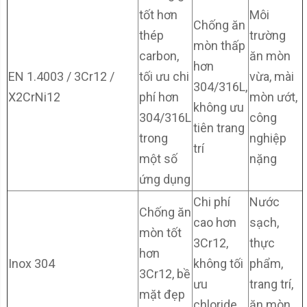
tốt hơn
Môi
Chống ăn
thép
trường
mòn thấp
carbon,
ăn mòn
hơn
EN 1.4003 / 3Cr12 /
tối ưu chi
vừa, mài
304/316L,
X2CrNi12
phí hơn
mòn ướt,
không ưu
304/316L
công
tiên trang
trong
nghiệp
trí
một số
nặng
ứng dụng
Chi phí
Nước
Chống ăn
cao hơn
sạch,
mòn tốt
3Cr12,
thực
hơn
Inox 304
không tối
phẩm,
3Cr12, bề
ưu
trang trí,
mặt đẹp
chloride
ăn mòn