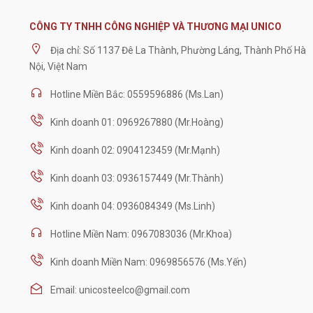
CÔNG TY TNHH CÔNG NGHIỆP VÀ THƯƠNG MẠI UNICO
Địa chỉ: Số 1137 Đê La Thành, Phường Láng, Thành Phố Hà
Nội, Việt Nam
Hotline Miền Bắc: 0559596886 (Ms.Lan)
Kinh doanh 01: 0969267880 (Mr.Hoàng)
Kinh doanh 02: 0904123459 (Mr.Mạnh)
Kinh doanh 03: 0936157449 (Mr.Thành)
Kinh doanh 04: 0936084349 (Ms.Linh)
Hotline Miền Nam: 0967083036 (Mr.Khoa)
Kinh doanh Miền Nam: 0969856576 (Ms.Yến)
Email: unicosteelco@gmail.com