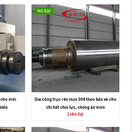
Nổi Bật
L cho môi
Gia công trục rèn inox 304 theo bản vẽ cho
biển
chi tiết chịu lực, chống ăn mòn
Liên hệ