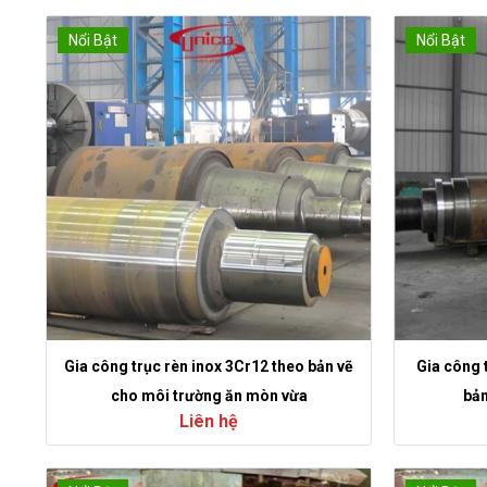
Nổi Bật
Nổi Bật
Gia công trục rèn inox 3Cr12 theo bản vẽ
Gia công 
cho môi trường ăn mòn vừa
bản
Liên hệ