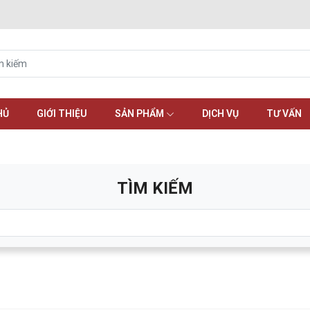
HỦ
GIỚI THIỆU
SẢN PHẨM
DỊCH VỤ
TƯ VẤN
TÌM KIẾM