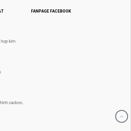
ẬT
FANPAGE FACEBOOK
, hợp kim
n
n
hình cacbon,