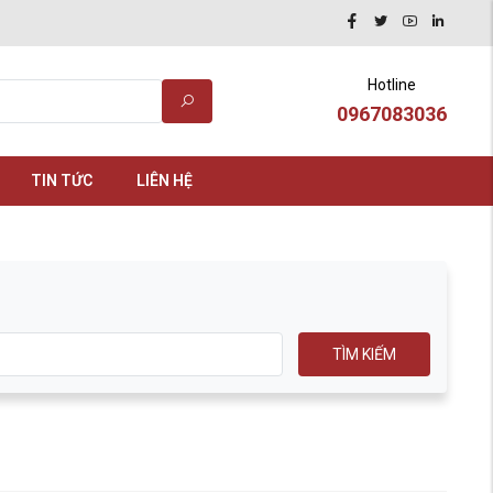
Hotline
0967083036
TIN TỨC
LIÊN HỆ
TÌM KIẾM