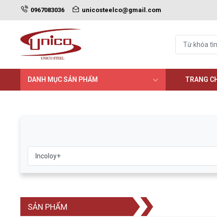
0967083036
unicosteelco@gmail.com
DANH MỤC SẢN PHẨM
TRANG C
SẢN PHẨM