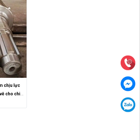
m chịu lực
vẽ cho chi