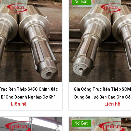
Nổi Bật
Trục Rèn Thép S45C Chính Xác
Gia Công Trục Rèn Thép SC
 Bỉ Cho Doanh Nghiệp Cơ Khí
Dung Sai, Độ Bền Cao Cho C
Liên hệ
Liên hệ
Nặng
Nổi Bật