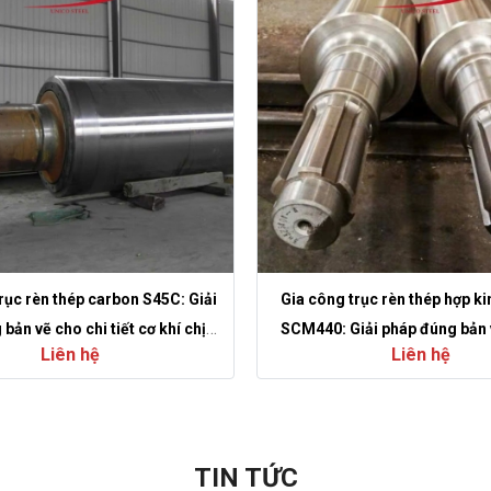
rục rèn thép carbon S45C: Giải
Gia công trục rèn thép hợp ki
bản vẽ cho chi tiết cơ khí chịu
SCM440: Giải pháp đúng bản 
Liên hệ
Liên hệ
tải
tiết tải nặng
TIN TỨC