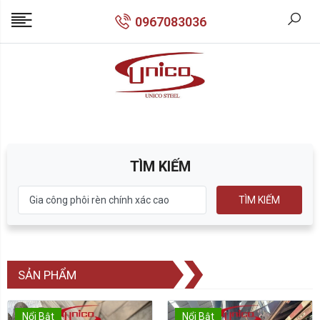
0967083036
TÌM KIẾM
TÌM KIẾM
SẢN PHẨM
Nổi Bật
Nổi Bật