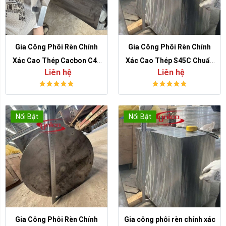
Gia Công Phôi Rèn Chính
Gia Công Phôi Rèn Chính
Xác Cao Thép Cacbon C45
Xác Cao Thép S45C Chuẩn
Liên hệ
Liên hệ
theo bản vẽ cho cơ khí chế
Kỹ Thuật, Tăng Độ Bền Chi
tạo
Tiết
Nổi Bật
Nổi Bật
Gia Công Phôi Rèn Chính
Gia công phôi rèn chính xác