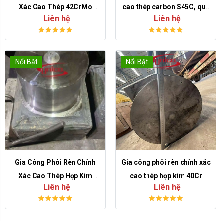
Xác Cao Thép 42CrMo
cao thép carbon S45C, quy
Liên hệ
Liên hệ
Theo Bản Vẽ, Tối Ưu Chi
trình rèn đến CNC hoàn
Phí
thiện
Nổi Bật
Nổi Bật
Gia Công Phôi Rèn Chính
Gia công phôi rèn chính xác
Xác Cao Thép Hợp Kim
cao thép hợp kim 40Cr
Liên hệ
Liên hệ
40Cr Cho Chi Tiết Cơ Khí
Chịu Lực