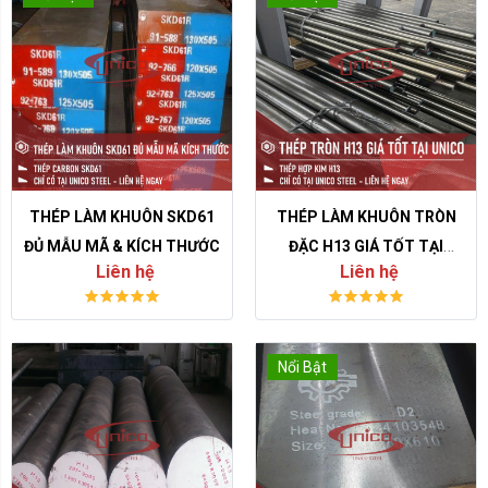
THÉP LÀM KHUÔN SKD61
THÉP LÀM KHUÔN TRÒN
ĐỦ MẪU MÃ & KÍCH THƯỚC
ĐẶC H13 GIÁ TỐT TẠI
Liên hệ
Liên hệ
UNICO
Nổi Bật