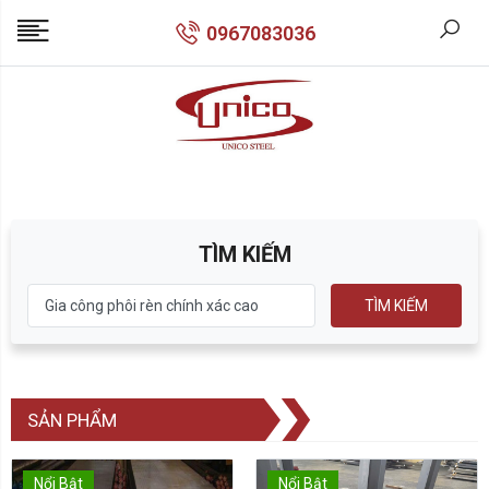
0967083036
TÌM KIẾM
TÌM KIẾM
SẢN PHẨM
Nổi Bật
Nổi Bật