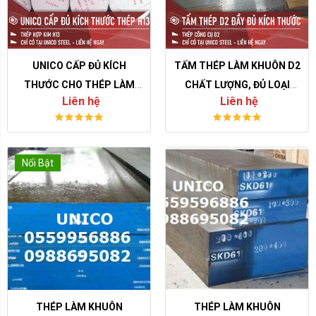
UNICO CẤP ĐỦ KÍCH
TẤM THÉP LÀM KHUÔN D2
THƯỚC CHO THÉP LÀM
CHẤT LƯỢNG, ĐỦ LOẠI
Liên hệ
Liên hệ
KHUÔN TRÒN ĐẶC H13
KÍCH THƯỚC
Nổi Bật
THÉP LÀM KHUÔN
THÉP LÀM KHUÔN