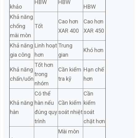
HBW
HBW
khảo
HBW
Khả năng
Cao hơn
Cao hơn
chống
Tốt
XAR 400
XAR 450
mài mòn
Khả năng
Linh hoạt
Trung
Khó hơn
gia công
hơn
gian
Tốt hơn
Khả năng
Cần kiểm
Hạn chế
trong
chấn/uốn
tra kỹ
hơn
nhóm
Có thể
Cần
Khả năng
hàn nếu
Cần kiểm
kiểm
hàn
đúng quy
soát nhiệt
soát
trình
chặt hơn
Mài mòn