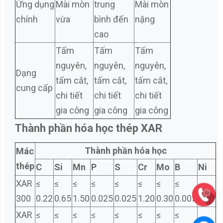
Ứng dụng
Mài mòn
trung
Mài mòn
chính
vừa
bình đến
nặng
cao
Tấm
Tấm
Tấm
nguyên,
nguyên,
nguyên,
Dạng
tấm cắt,
tấm cắt,
tấm cắt,
cung cấp
chi tiết
chi tiết
chi tiết
gia công
gia công
gia công
Thành phần hóa học thép XAR
Thành phần hóa học
Mác
thép
C
Si
Mn
P
S
Cr
Mo
B
Ni
XAR
≤
≤
≤
≤
≤
≤
≤
≤
300
0.22
0.65
1.50
0.025
0.025
1.20
0.30
0.005
XAR
≤
≤
≤
≤
≤
≤
≤
≤