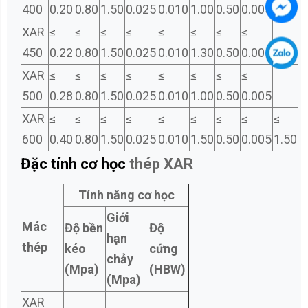
400
0.20
0.80
1.50
0.025
0.010
1.00
0.50
0.005
XAR
≤
≤
≤
≤
≤
≤
≤
≤
450
0.22
0.80
1.50
0.025
0.010
1.30
0.50
0.005
XAR
≤
≤
≤
≤
≤
≤
≤
≤
500
0.28
0.80
1.50
0.025
0.010
1.00
0.50
0.005
XAR
≤
≤
≤
≤
≤
≤
≤
≤
≤
600
0.40
0.80
1.50
0.025
0.010
1.50
0.50
0.005
1.50
Đặc tính cơ học
thép XAR
Tính năng cơ học
Giới
Mác
Độ bền
Độ
hạn
thép
kéo
cứng
chảy
(Mpa)
(HBW)
(Mpa)
XAR