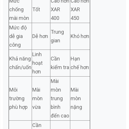
Mức
Cao hơn
Cao hơn
chống
Tốt
XAR
XAR
mài mòn
400
450
Mức độ
Trung
dễ gia
Dễ hơn
Khó hơn
gian
công
Linh
Khả năng
Cần
Hạn
hoạt
chấn/uốn
kiểm tra
chế hơn
hơn
Mài
Môi
Mài
mòn
Mài
trường
mòn
trung
mòn
phù hợp
vừa
bình
nặng
đến cao
Cần