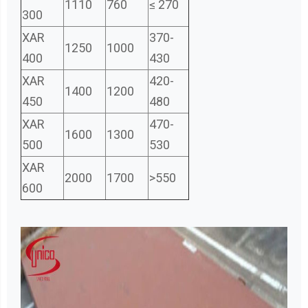
1110
760
≤ 270
300
XAR
370-
1250
1000
400
430
XAR
420-
1400
1200
450
480
XAR
470-
1600
1300
500
530
XAR
2000
1700
>550
600