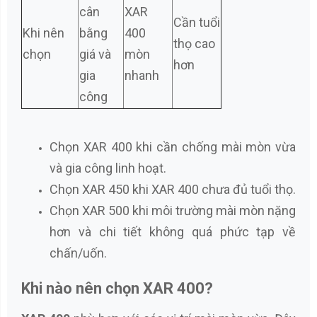
cân
XAR
Cần tuổi
Khi nên
bằng
400
thọ cao
chọn
giá và
mòn
hơn
gia
nhanh
công
Chọn XAR 400 khi cần chống mài mòn vừa
và gia công linh hoạt.
Chọn XAR 450 khi XAR 400 chưa đủ tuổi thọ.
Chọn XAR 500 khi môi trường mài mòn nặng
hơn và chi tiết không quá phức tạp về
chấn/uốn.
Khi nào nên chọn XAR 400?