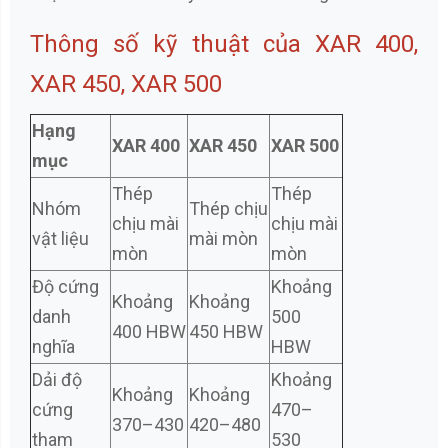
Thông số kỹ thuật của XAR 400,
XAR 450, XAR 500
Hạng
XAR 400
XAR 450
XAR 500
mục
Thép
Thép
Nhóm
Thép chịu
chịu mài
chịu mài
vật liệu
mài mòn
mòn
mòn
Độ cứng
Khoảng
Khoảng
Khoảng
danh
500
400 HBW
450 HBW
nghĩa
HBW
Dải độ
Khoảng
Khoảng
Khoảng
cứng
470–
370–430
420–480
tham
530