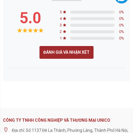
5.0
5
0
%
4
0
%
3
0
%
2
0
%
1
0
%
ĐÁNH GIÁ VÀ NHẬN XÉT
CÔNG TY TNHH CÔNG NGHIỆP VÀ THƯƠNG MẠI UNICO
Địa chỉ: Số 1137 Đê La Thành, Phường Láng, Thành Phố Hà Nội,