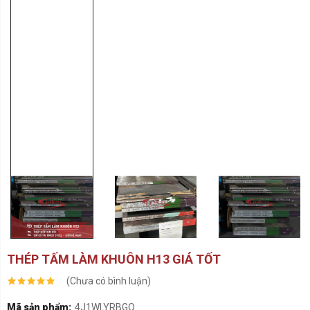
THÉP TẤM LÀM KHUÔN H13 GIÁ TỐT
(Chưa có bình luận)
Mã sản phẩm:
4J1WLYRBGQ