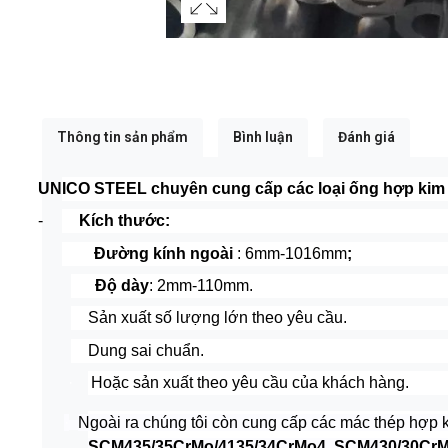
Thông tin sản phẩm
Bình luận
Đánh giá
UNICO STEEL chuyên cung cấp các loại ống hợp kim 
-
Kích thước:
Đường kính ngoài
: 6mm-1016mm
;
Độ dày
: 2mm-110mm.
·
Sản xuất số lượng lớn theo yêu cầu.
·
Dung sai chuẩn.
·
Hoặc sản xuất theo yêu cầu của khách hàng.
·
Ngoài ra chúng tôi còn cung cấp các mác thép hợp 
SCM435/35CrMo/4135/34CrMo4, SCM430/30CrMo/4