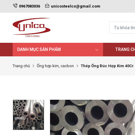
0967083036
unicosteelco@gmail.com
DANH MỤC SẢN PHẨM
TRANG C
Trang chủ
Ống hợp kim, cacbon
Thép Ống Đúc Hợp Kim 40Cr