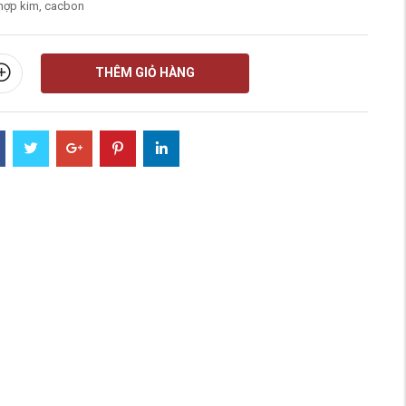
hợp kim, cacbon
THÊM GIỎ HÀNG