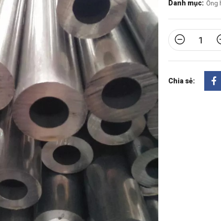
Danh mục:
Ống 
Chia sẻ: