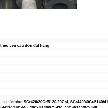
theo yêu cầu đơn đặt hàng.
kim khác như:
SCr420/20Cr/5120/20Cr4, SCr440/40Cr/5140/
130/25CrMo, 20Cr/5120/SCr420, 40Cr/5140/SCr440, .....