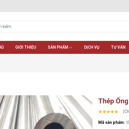
HỦ
GIỚI THIỆU
SẢN PHẨM
DỊCH VỤ
TƯ VẤN
Thép Ống
(Ch
Mã sản phẩm:
I