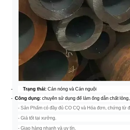
-
Trạng thái:
Cán nóng và Cán nguội
-
Công dụng
: chuyên sử dụng để làm ống dẫn chất lỏng
- Sản Phẩm có đầy đủ CO CQ và Hóa đơn, chứng từ đi
- Giá tốt tại xưởng.
- Giao hàng nhanh và uy tín.