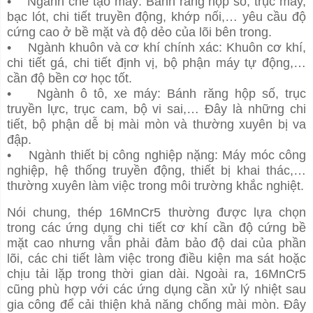
• Ngành chế tạo máy: Bánh răng hộp số, trục máy,
bạc lót, chi tiết truyền động, khớp nối,… yêu cầu độ
cứng cao ở bề mặt và độ dẻo của lõi bên trong.
• Ngành khuôn và cơ khí chính xác: Khuôn cơ khí,
chi tiết gá, chi tiết định vị, bộ phận máy tự động,…
cần độ bền cơ học tốt.
• Ngành ô tô, xe máy: Bánh răng hộp số, trục
truyền lực, trục cam, bộ vi sai,… Đây là những chi
tiết, bộ phận dễ bị mài mòn và thường xuyên bị va
đập.
• Ngành thiết bị công nghiệp nặng: Máy móc công
nghiệp, hệ thống truyền động, thiết bị khai thác,…
thường xuyên làm việc trong môi trường khắc nghiệt.
Nói chung, thép 16MnCr5 thường được lựa chọn
trong các ứng dụng chi tiết cơ khí cần độ cứng bề
mặt cao nhưng vẫn phải đảm bảo độ dai của phần
lõi, các chi tiết làm việc trong điều kiện ma sát hoặc
chịu tải lặp trong thời gian dài. Ngoài ra, 16MnCr5
cũng phù hợp với các ứng dụng cần xử lý nhiệt sau
gia công để cải thiện khả năng chống mài mòn. Đây