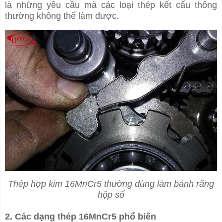
là những yêu cầu mà các loại thép kết cấu thông
thường không thể làm được.
Thép hợp kim 16MnCr5 thường dùng làm bánh răng
hộp số
2. Các dạng thép 16MnCr5 phổ biến