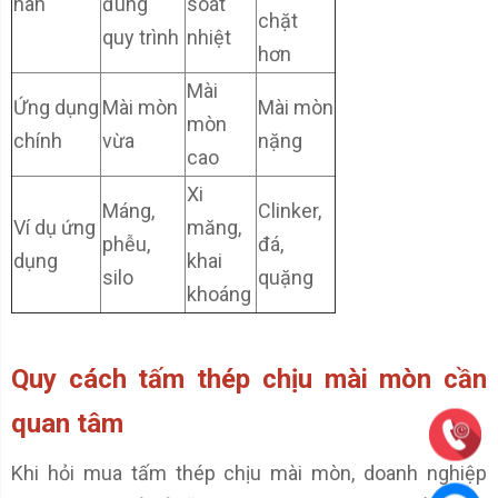
hàn
đúng
soát
chặt
quy trình
nhiệt
hơn
Mài
Ứng dụng
Mài mòn
Mài mòn
mòn
chính
vừa
nặng
cao
Xi
Máng,
Clinker,
Ví dụ ứng
măng,
phễu,
đá,
dụng
khai
silo
quặng
khoáng
Quy cách tấm thép chịu mài mòn cần
quan tâm
Khi hỏi mua tấm thép chịu mài mòn, doanh nghiệp