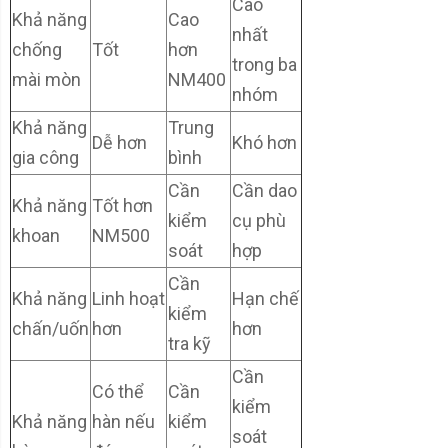
Cao
Khả năng
Cao
nhất
chống
Tốt
hơn
trong ba
mài mòn
NM400
nhóm
Khả năng
Trung
Dễ hơn
Khó hơn
gia công
bình
Cần
Cần dao
Khả năng
Tốt hơn
kiểm
cụ phù
khoan
NM500
soát
hợp
Cần
Khả năng
Linh hoạt
Hạn chế
kiểm
chấn/uốn
hơn
hơn
tra kỹ
Cần
Có thể
Cần
kiểm
Khả năng
hàn nếu
kiểm
soát