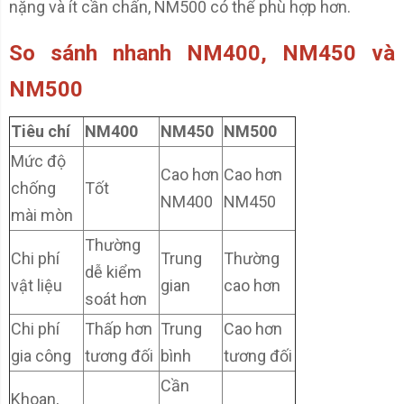
nặng và ít cần chấn, NM500 có thể phù hợp hơn.
So sánh nhanh NM400, NM450 và
NM500
Tiêu chí
NM400
NM450
NM500
Mức độ
Cao hơn
Cao hơn
chống
Tốt
NM400
NM450
mài mòn
Thường
Chi phí
Trung
Thường
dễ kiểm
vật liệu
gian
cao hơn
soát hơn
Chi phí
Thấp hơn
Trung
Cao hơn
gia công
tương đối
bình
tương đối
Cần
Khoan,