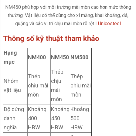
NM450 phù hợp với môi trường mài mòn cao hơn mức thông
thường. Vật liệu có thể dùng cho xi măng, khai khoáng, đá,
quặng và các vị trí chịu mài mòn rõ rệt I
Unicosteel
Thông số kỹ thuật tham khảo
Hạng
NM400
NM450
NM500
mục
Thép
Thép
Thép
Nhóm
chịu
chịu mài
chịu mài
vật liệu
mài
mòn
mòn
mòn
Độ cứng
Khoảng
Khoảng
Khoảng
danh
400
450
500
nghĩa
HBW
HBW
HBW