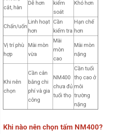
Dễ hơn
kiểm
Khó hơn
cắt, hàn
soát
Linh hoạt
Cần
Hạn chế
Chấn/uốn
hơn
kiểm tra
hơn
Mài
Vị trí phù
Mài mòn
Mài mòn
mòn
hợp
vừa
nặng
cao
Cần tuổi
Cần cân
NM400
thọ cao ở
Khi nên
bằng chi
chưa đủ
môi
chọn
phí và gia
tuổi thọ
trường
công
nặng
Khi nào nên chọn tấm NM400?