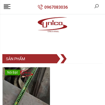
0967083036
SẢN PHẨM
Nổi Bật