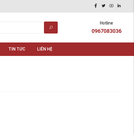
Hotline
0967083036
TIN TỨC
LIÊN HỆ