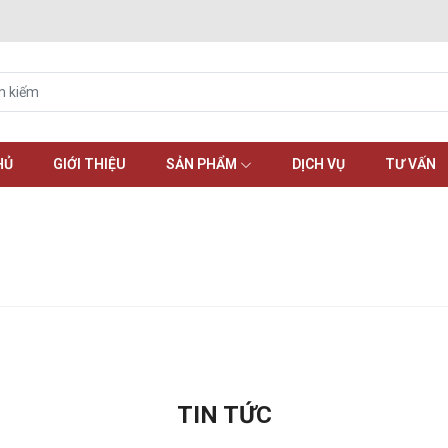
HỦ
GIỚI THIỆU
SẢN PHẨM
DỊCH VỤ
TƯ VẤN
TIN TỨC