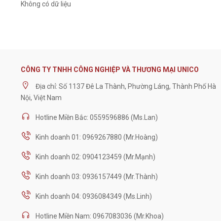
Không có dữ liệu
CÔNG TY TNHH CÔNG NGHIỆP VÀ THƯƠNG MẠI UNICO
Địa chỉ: Số 1137 Đê La Thành, Phường Láng, Thành Phố Hà
Nội, Việt Nam
Hotline Miền Bắc: 0559596886 (Ms.Lan)
Kinh doanh 01: 0969267880 (Mr.Hoàng)
Kinh doanh 02: 0904123459 (Mr.Mạnh)
Kinh doanh 03: 0936157449 (Mr.Thành)
Kinh doanh 04: 0936084349 (Ms.Linh)
Hotline Miền Nam: 0967083036 (Mr.Khoa)