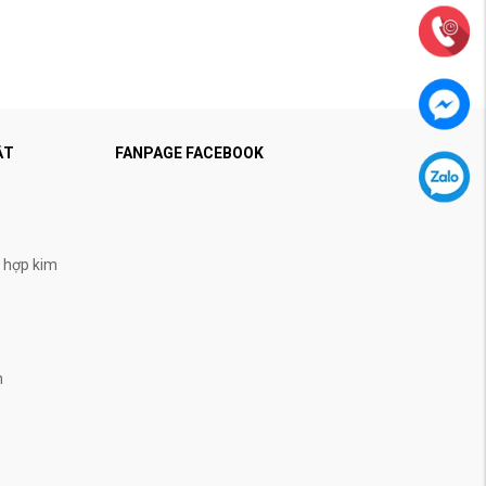
ẬT
FANPAGE FACEBOOK
, hợp kim
n
n