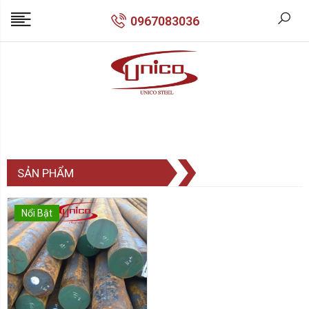
0967083036
SẢN PHẨM
Nổi Bật