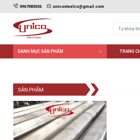
0967083036
unicosteelco@gmail.com
DANH MỤC SẢN PHẨM
TRANG C
SẢN PHẨM