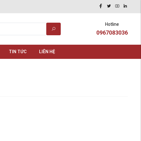
Hotline
0967083036
TIN TỨC
LIÊN HỆ