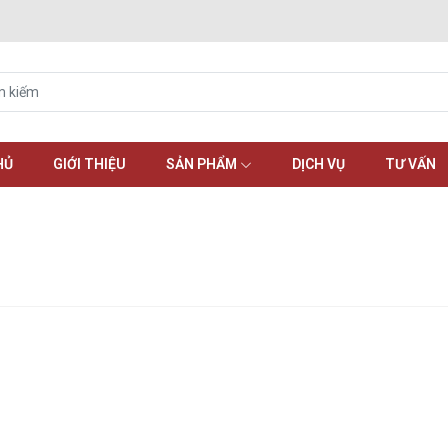
HỦ
GIỚI THIỆU
SẢN PHẨM
DỊCH VỤ
TƯ VẤN