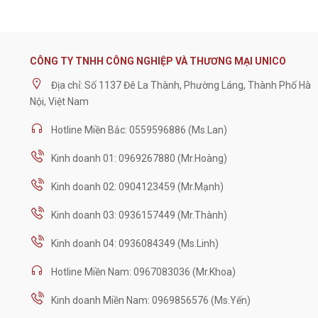
CÔNG TY TNHH CÔNG NGHIỆP VÀ THƯƠNG MẠI UNICO
Địa chỉ: Số 1137 Đê La Thành, Phường Láng, Thành Phố Hà
Nội, Việt Nam
Hotline Miền Bắc: 0559596886 (Ms.Lan)
Kinh doanh 01: 0969267880 (Mr.Hoàng)
Kinh doanh 02: 0904123459 (Mr.Mạnh)
Kinh doanh 03: 0936157449 (Mr.Thành)
Kinh doanh 04: 0936084349 (Ms.Linh)
Hotline Miền Nam: 0967083036 (Mr.Khoa)
Kinh doanh Miền Nam: 0969856576 (Ms.Yến)