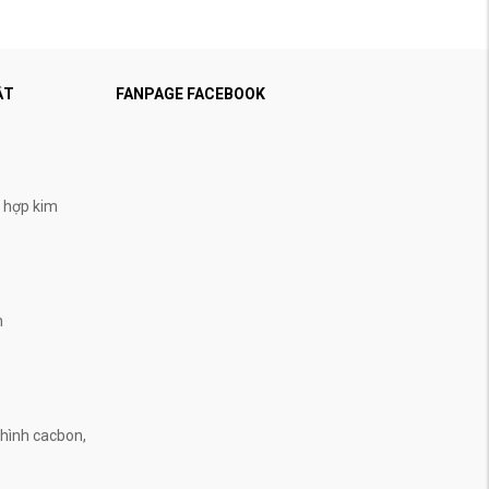
ẬT
FANPAGE FACEBOOK
, hợp kim
n
n
hình cacbon,