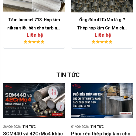
Tấm Inconel 718: Hợp kim
Ống đúc 42CrMo là gì?
niken siêu bền cho turbine,
Thép hợp kim Cr-Mo cho
Liên hệ
Liên hệ
aerospace và thiết bị áp lực
chi tiết chịu tải cao
TIN TỨC
26/06/2026
TIN TỨC
01/06/2026
TIN TỨC
SCM440 và 42CrMo4 khác
Phôi rèn thép hợp kim cho