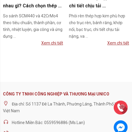
nhau gì? Cách chọn thép ...
chi tiết chịu tải ...
So sánh SCM440 và 42CrMo4
Phôi rèn thép hợp kim phù hợp
theo tiêu chuẩn, thành phần, cơ
cho trục rèn, bánh răng, khớp
tính, nhiệt luyện, gia công và ứng
nối, bạc trục, chi tiết chịu tải
dụng ...
nặng, va ...
Xem chi tiết
Xem chi tiết
CÔNG TY TNHH CÔNG NGHIỆP VÀ THƯƠNG MẠI UNICO
Địa chỉ: Số 1137 Đê La Thành, Phường Láng, Thành Phố Hà Nội,
Việt Nam
Hotline Miền Bắc: 0559596886 (Ms.Lan)