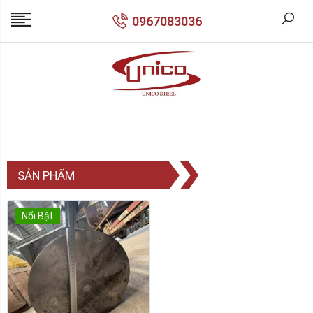
0967083036
SẢN PHẨM
Nổi Bật