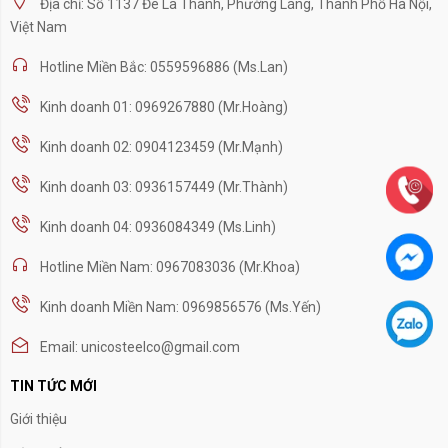
Địa chỉ: Số 1137 Đê La Thành, Phường Láng, Thành Phố Hà Nội,
Việt Nam
Hotline Miền Bắc: 0559596886 (Ms.Lan)
Kinh doanh 01: 0969267880 (Mr.Hoàng)
Kinh doanh 02: 0904123459 (Mr.Mạnh)
Kinh doanh 03: 0936157449 (Mr.Thành)
Kinh doanh 04: 0936084349 (Ms.Linh)
Hotline Miền Nam: 0967083036 (Mr.Khoa)
Kinh doanh Miền Nam: 0969856576 (Ms.Yến)
Email: unicosteelco@gmail.com
TIN TỨC MỚI
Giới thiệu