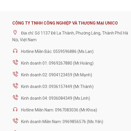
CÔNG TY TNHH CÔNG NGHIỆP VÀ THƯƠNG MẠI UNICO
Địa chỉ: Số 1137 Đê La Thành, Phường Láng, Thành Phố Hà
Nội, Việt Nam
Hotline Miền Bắc: 0559596886 (Ms.Lan)
Kinh doanh 01: 0969267880 (Mr.Hoàng)
Kinh doanh 02: 0904123459 (Mr.Mạnh)
Kinh doanh 03: 0936157449 (Mr.Thành)
Kinh doanh 04: 0936084349 (Ms.Linh)
Hotline Miền Nam: 0967083036 (Mr.Khoa)
Kinh doanh Miền Nam: 0969856576 (Ms.Yến)