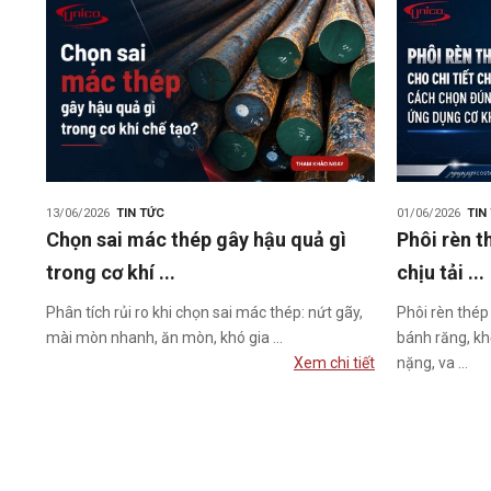
13/06/2026
TIN TỨC
01/06/2026
TIN
Chọn sai mác thép gây hậu quả gì
Phôi rèn t
trong cơ khí ...
chịu tải ...
Phân tích rủi ro khi chọn sai mác thép: nứt gãy,
Phôi rèn thép
mài mòn nhanh, ăn mòn, khó gia ...
bánh răng, khớp
Xem chi tiết
nặng, va ...