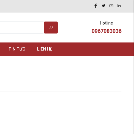
Hotline
0967083036
TIN TỨC
LIÊN HỆ