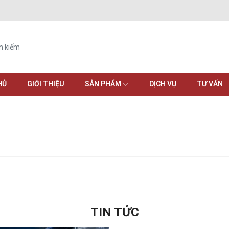
HỦ
GIỚI THIỆU
SẢN PHẨM
DỊCH VỤ
TƯ VẤN
TIN TỨC