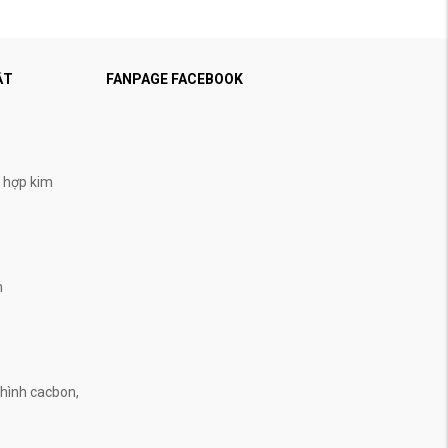
ẬT
FANPAGE FACEBOOK
, hợp kim
n
n
hình cacbon,