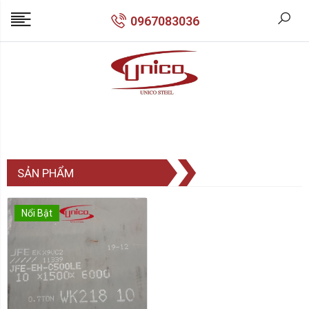
0967083036
SẢN PHẨM
Nổi Bật