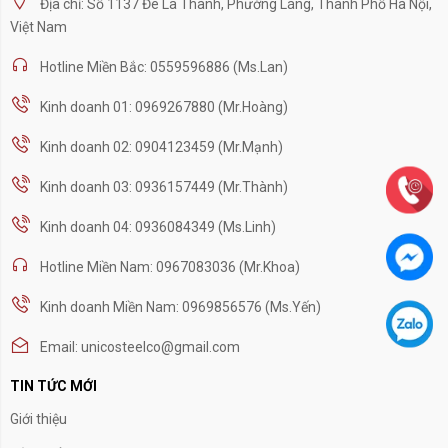
Địa chỉ: Số 1137 Đê La Thành, Phường Láng, Thành Phố Hà Nội,
Việt Nam
Hotline Miền Bắc: 0559596886 (Ms.Lan)
Kinh doanh 01: 0969267880 (Mr.Hoàng)
Kinh doanh 02: 0904123459 (Mr.Mạnh)
Kinh doanh 03: 0936157449 (Mr.Thành)
Kinh doanh 04: 0936084349 (Ms.Linh)
Hotline Miền Nam: 0967083036 (Mr.Khoa)
Kinh doanh Miền Nam: 0969856576 (Ms.Yến)
Email: unicosteelco@gmail.com
TIN TỨC MỚI
Giới thiệu