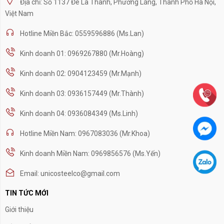
Địa chỉ: Số 1137 Đê La Thành, Phường Láng, Thành Phố Hà Nội,
Việt Nam
Hotline Miền Bắc: 0559596886 (Ms.Lan)
Kinh doanh 01: 0969267880 (Mr.Hoàng)
Kinh doanh 02: 0904123459 (Mr.Mạnh)
Kinh doanh 03: 0936157449 (Mr.Thành)
Kinh doanh 04: 0936084349 (Ms.Linh)
Hotline Miền Nam: 0967083036 (Mr.Khoa)
Kinh doanh Miền Nam: 0969856576 (Ms.Yến)
Email: unicosteelco@gmail.com
TIN TỨC MỚI
Giới thiệu