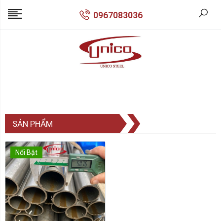
0967083036
SẢN PHẨM
Nổi Bật