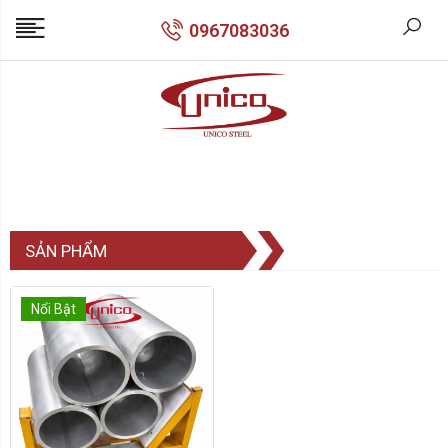
0967083036
SẢN PHẨM
Nổi Bật