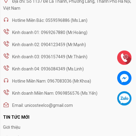
Địa chỉ: Số 1137 Đê La Thành, Phường Láng, Thành Phố Hà Nội,
Việt Nam
Hotline Miền Bắc: 0559596886 (Ms.Lan)
Kinh doanh 01: 0969267880 (Mr.Hoàng)
Kinh doanh 02: 0904123459 (Mr.Mạnh)
Kinh doanh 03: 0936157449 (Mr.Thành)
Kinh doanh 04: 0936084349 (Ms.Linh)
Hotline Miền Nam: 0967083036 (Mr.Khoa)
Kinh doanh Miền Nam: 0969856576 (Ms.Yến)
Email: unicosteelco@gmail.com
TIN TỨC MỚI
Giới thiệu