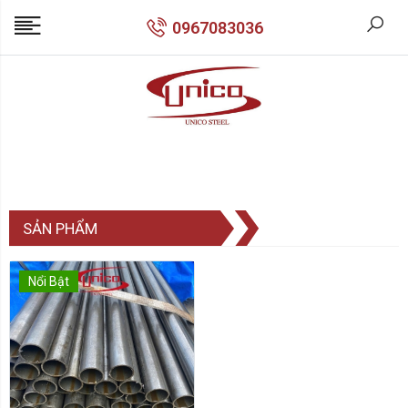
0967083036
SẢN PHẨM
Nổi Bật