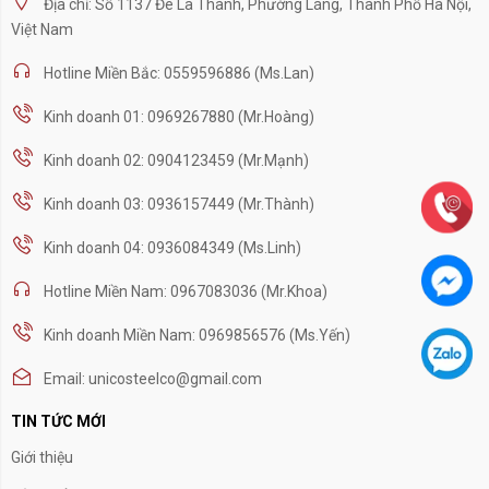
Địa chỉ: Số 1137 Đê La Thành, Phường Láng, Thành Phố Hà Nội,
Việt Nam
Hotline Miền Bắc: 0559596886 (Ms.Lan)
Kinh doanh 01: 0969267880 (Mr.Hoàng)
Kinh doanh 02: 0904123459 (Mr.Mạnh)
Kinh doanh 03: 0936157449 (Mr.Thành)
Kinh doanh 04: 0936084349 (Ms.Linh)
Hotline Miền Nam: 0967083036 (Mr.Khoa)
Kinh doanh Miền Nam: 0969856576 (Ms.Yến)
Email: unicosteelco@gmail.com
TIN TỨC MỚI
Giới thiệu