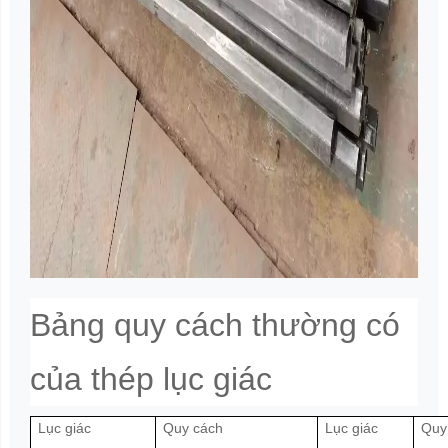
Bảng quy cách thường có
của thép lục giác
Lục giác
Quy cách
Lục giác
Quy