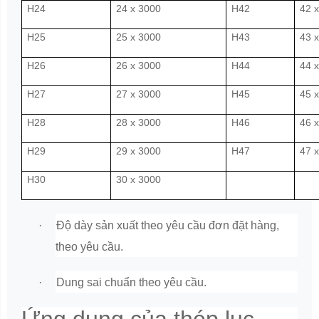
H24
24 x 3000
H42
42 
H25
25 x 3000
H43
43 
H26
26 x 3000
H44
44 
H27
27 x 3000
H45
45 
H28
28 x 3000
H46
46 
H29
29 x 3000
H47
47 
H30
30 x 3000
·
Độ dày sản xuất theo yêu cầu đơn đặt hàng,
theo yêu cầu.
·
Dung sai chuẩn theo yêu cầu.
Ứng dụng của thép lục