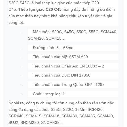
S20C,S45C là loại thép lục giác của mác thép C20
C45.
Thép lục giác C20 C45
mang đầy đủ những ưu điểm
của mác thép này như: khả năng chịu kéo tuyệt vời và gia
công tốt.
· Mác thép: S20C, S45C, S50C, S55C, SCM440,
SCM420, SCM415…
· Đường kính: 5 – 65mm
· Tiêu chuẩn của Mỹ: ASTM A29
· Tiêu chuẩn của Châu Âu: EN 10083 – 2
· Tiêu chuẩn của Đức: DIN 17350
· Tiêu chuẩn của Trung Quốc: GB/T 1299
· Chất lượng: loại 1
Ngoài ra, công ty chúng tôi còn cung cấp thép rèn tròn đặc
cùng đa dạng các thép S35C, S20C, 16Mn, SCR420,
SCR440, SCM415, SCM418, SCM430, SCM435, SCM440,
SUJ2, SNCM220, SNCM439...