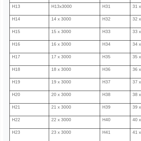
H13
H13x3000
H31
31 
H14
14 x 3000
H32
32 
H15
15 x 3000
H33
33 
H16
16 x 3000
H34
34 
H17
17 x 3000
H35
35 
H18
18 x 3000
H36
36 
H19
19 x 3000
H37
37 
H20
20 x 3000
H38
38 
H21
21 x 3000
H39
39 
H22
22 x 3000
H40
40 
H23
23 x 3000
H41
41 