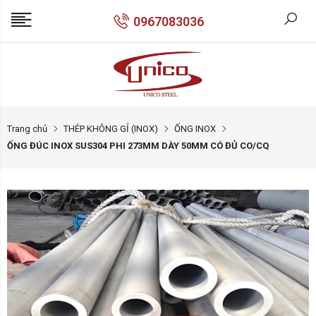
0967083036
Trang chủ
THÉP KHÔNG GỈ (INOX)
ỐNG INOX
ỐNG ĐÚC INOX SUS304 PHI 273MM DÀY 50MM CÓ ĐỦ CO/CQ