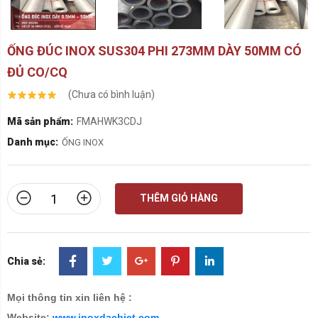
ỐNG ĐÚC INOX SUS304 PHI 273MM DÀY 50MM CÓ
ĐỦ CO/CQ
(Chưa có bình luận)
Mã sản phẩm:
FMAHWK3CDJ
Danh mục:
ỐNG INOX
THÊM GIỎ HÀNG
Chia sẻ:
Mọi thông tin xin liên hệ :
Website:
www.inoxdacbiet.com