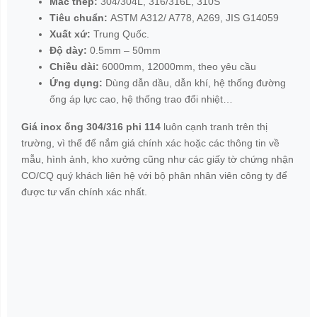
Mác thép:
304/304L, 316/316L, 310S
Tiêu chuẩn:
ASTM A312/ A778, A269, JIS G14059
Xuất xứ:
Trung Quốc.
Độ dày:
0.5mm – 50mm
Chiều dài:
6000mm, 12000mm, theo yêu cầu
Ứng dụng:
Dùng dẫn dầu, dẫn khí, hệ thống đường
ống áp lực cao, hệ thống trao đổi nhiệt…
Giá inox ống 304/316 phi 114
luôn cạnh tranh trên thị
trường, vì thế để nắm giá chính xác hoặc các thông tin về
mẫu, hình ảnh, kho xưởng cũng như các giấy tờ chứng nhận
CO/CQ quý khách liên hệ với bộ phân nhân viên công ty để
được tư vấn chính xác nhất.