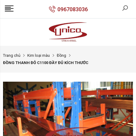
0967083036
Trang chủ
Kim loại màu
Đồng
ĐỒNG THANH ĐỎ C1100 ĐẦY ĐỦ KÍCH THƯỚC