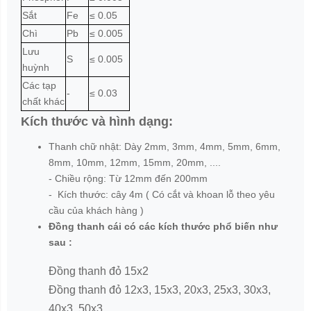
Sắt
Fe
≤ 0.05
Chì
Pb
≤ 0.005
Lưu
S
≤ 0.005
huỳnh
Các tạp
-
≤ 0.03
chất khác
Kích thước và hình dạng:
Thanh chữ nhật: Dày 2mm, 3mm, 4mm, 5mm, 6mm,
8mm, 10mm, 12mm, 15mm, 20mm, ....
- Chiều rộng: Từ 12mm đến 200mm
- Kích thước: cây 4m ( Có cắt và khoan lỗ theo yêu
cầu của khách hàng )
Đồng thanh cái có các kích thước phổ biến như
sau :
Đồng thanh đỏ 15x2
Đồng thanh đỏ 12x3, 15x3, 20x3, 25x3, 30x3,
40x3, 50x3