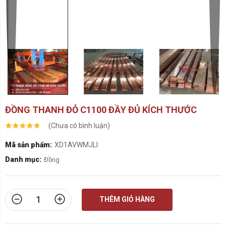
ĐỒNG THANH ĐỎ C1100 ĐẦY ĐỦ KÍCH THƯỚC
(Chưa có bình luận)
Mã sản phẩm:
XD1AVWMJLI
Danh mục:
Đồng
THÊM GIỎ HÀNG