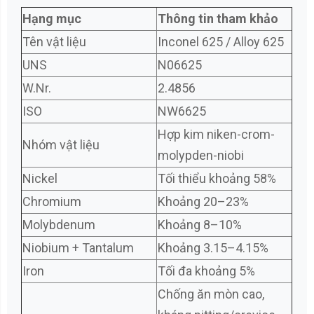
Hạng mục
Thông tin tham khảo
Tên vật liệu
Inconel 625 / Alloy 625
UNS
N06625
W.Nr.
2.4856
ISO
NW6625
Hợp kim niken-crom-
Nhóm vật liệu
molypden-niobi
Nickel
Tối thiểu khoảng 58%
Chromium
Khoảng 20–23%
Molybdenum
Khoảng 8–10%
Niobium + Tantalum
Khoảng 3.15–4.15%
Iron
Tối đa khoảng 5%
Chống ăn mòn cao,