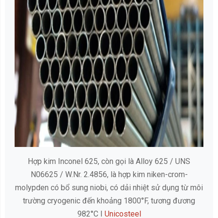
Hợp kim Inconel 625, còn gọi là Alloy 625 / UNS
N06625 / W.Nr. 2.4856, là hợp kim niken-crom-
molypden có bổ sung niobi, có dải nhiệt sử dụng từ môi
trường cryogenic đến khoảng 1800°F, tương đương
982°C I
Unicosteel