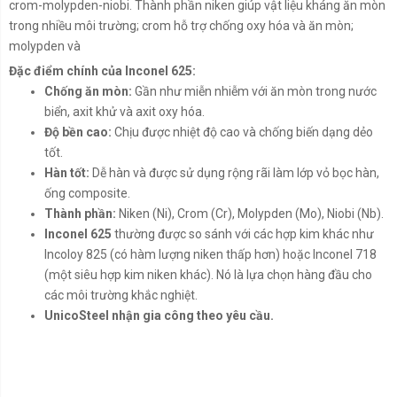
crom-molypden-niobi. Thành phần niken giúp vật liệu kháng ăn mòn
trong nhiều môi trường; crom hỗ trợ chống oxy hóa và ăn mòn;
molypden và
Đặc điểm chính của Inconel 625:
Chống ăn mòn:
Gần như miễn nhiễm với ăn mòn trong nước
biển, axit khử và axit oxy hóa.
Độ bền cao:
Chịu được nhiệt độ cao và chống biến dạng dẻo
tốt.
Hàn tốt:
Dễ hàn và được sử dụng rộng rãi làm lớp vỏ bọc hàn,
ống composite.
Thành phần:
Niken (Ni), Crom (Cr), Molypden (Mo), Niobi (Nb).
Inconel 625
thường được so sánh với các hợp kim khác như
Incoloy 825 (có hàm lượng niken thấp hơn) hoặc Inconel 718
(một siêu hợp kim niken khác). Nó là lựa chọn hàng đầu cho
các môi trường khắc nghiệt.
UnicoSteel nhận gia công theo yêu cầu.