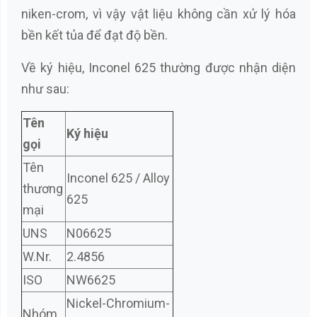
niken-crom, vì vậy vật liệu không cần xử lý hóa
bền kết tủa để đạt độ bền.
Về ký hiệu, Inconel 625 thường được nhận diện
như sau:
Tên
Ký hiệu
gọi
Tên
Inconel 625 / Alloy
thương
625
mại
UNS
N06625
W.Nr.
2.4856
ISO
NW6625
Nickel-Chromium-
Nhóm