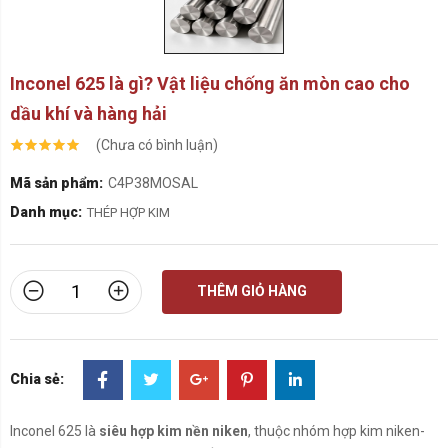
Inconel 625 là gì? Vật liệu chống ăn mòn cao cho
dầu khí và hàng hải
(Chưa có bình luận)
Mã sản phẩm:
C4P38MOSAL
Danh mục:
THÉP HỢP KIM
THÊM GIỎ HÀNG
Chia sẻ:
Inconel 625 là
siêu hợp kim nền niken
, thuộc nhóm hợp kim niken-