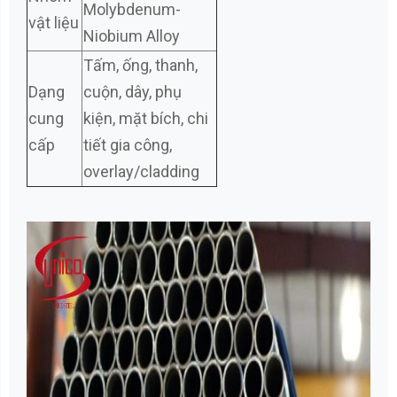
Molybdenum-
vật liệu
Niobium Alloy
Tấm, ống, thanh,
Dạng
cuộn, dây, phụ
cung
kiện, mặt bích, chi
cấp
tiết gia công,
overlay/cladding