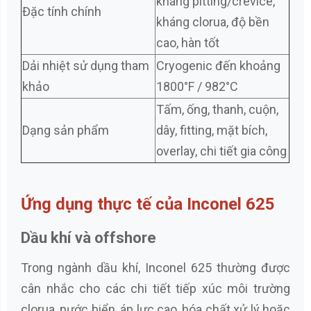
kháng pitting/crevice,
Đặc tính chính
kháng clorua, độ bền
cao, hàn tốt
Dải nhiệt sử dụng tham
Cryogenic đến khoảng
khảo
1800°F / 982°C
Tấm, ống, thanh, cuộn,
Dạng sản phẩm
dây, fitting, mặt bích,
overlay, chi tiết gia công
Ứng dụng thực tế của Inconel 625
Dầu khí và offshore
Trong ngành dầu khí, Inconel 625 thường được
cân nhắc cho các chi tiết tiếp xúc môi trường
clorua, nước biển, áp lực cao, hóa chất xử lý hoặc