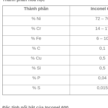
Thành phần
Inconel 
% Ni
72 – 7
% Cr
14 – 1
% Fe
6 – 1
% C
0,1
% Cu
0,5
% Si
0,5
% P
0,04
% S
0,015
Đặc tính nổi bật của Inconel 600