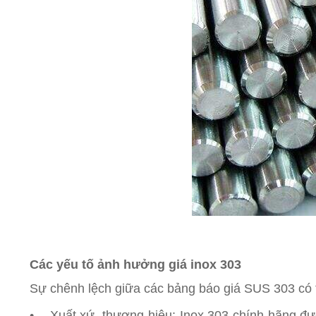
Các yếu tố ảnh hưởng giá inox 303
Sự chênh lệch giữa các bảng báo giá SUS 303 có t
• Xuất xứ, thương hiệu: Inox 303 chính hãng đư