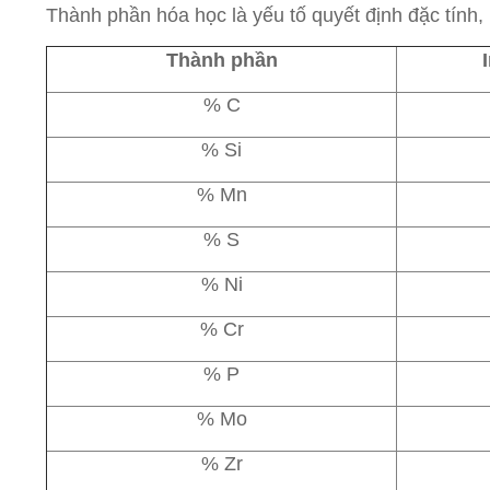
Thành phần hóa học là yếu tố quyết định đặc tính, 
Thành phần
% C
% Si
% Mn
% S
% Ni
% Cr
% P
% Mo
% Zr