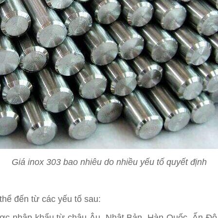
Giá inox 303 bao nhiêu do nhiều yếu tố quyết định
hể đến từ các yếu tố sau:
ợc nhập khẩu từ châu Âu, Nhật Bản, Hàn Quốc, Ấn Độ