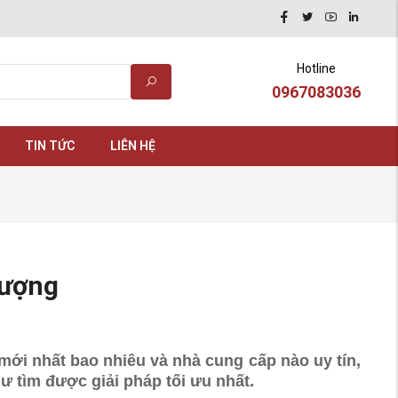
Hotline
0967083036
TIN TỨC
LIÊN HỆ
Lượng
mới nhất bao nhiêu và nhà cung cấp nào uy tín,
ư tìm được giải pháp tối ưu nhất.